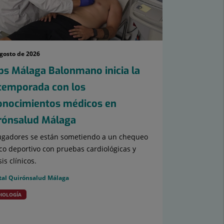
agosto de 2026
ps Málaga Balonmano inicia la
temporada con los
onocimientos médicos en
rónsalud Málaga
ugadores se están sometiendo a un chequeo
o deportivo con pruebas cardiológicas y
sis clínicos.
tal Quirónsalud Málaga
IOLOGÍA