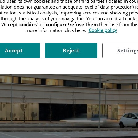
d uses its own cookies and those of third parties (located in co
slation does not guarantee an adequate level of data protection) f
tication, statistical analysis, improving services and showing per
 through the analysis of your navigation. You can accept all cooki
"
Accept cookies
" or
configure/refuse them
their use from thi
more information click here:
Cookie policy
Accept
Reject
Setting