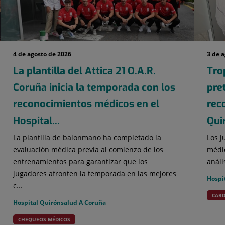
4 de agosto de 2026
3 de 
La plantilla del Attica 21 O.A.R.
Tro
Coruña inicia la temporada con los
pre
reconocimientos médicos en el
rec
Hospital...
Qui
La plantilla de balonmano ha completado la
Los j
evaluación médica previa al comienzo de los
médic
entrenamientos para garantizar que los
análi
jugadores afronten la temporada en las mejores
Hospi
c...
CARD
Hospital Quirónsalud A Coruña
CHEQUEOS MÉDICOS