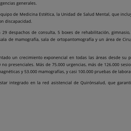
rgencias generales.
uipo de Medicina Estética, la Unidad de Salud Mental, que incluye p
on discapacidad.
n 29 despachos de consulta, 5 boxes de rehabilitación, gimnasio,
, sala de mamografía, sala de ortopantomografía y un área de Cir
mentado un crecimiento exponencial en todas las áreas desde su 
 no presenciales. Más de 75.000 urgencias, más de 126.000 sesio
agnéticas y 53.000 mamografías, y casi 100.000 pruebas de laborat
star integrado en la red asistencial de Quirónsalud, que garant