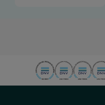
menu-
social