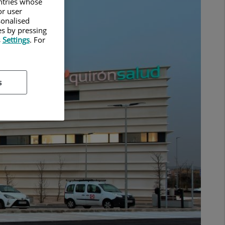
untries whose
or user
sonalised
es by pressing
s
Settings
. For
s