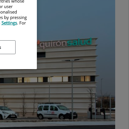
untries whose
or user
sonalised
es by pressing
s
Settings
. For
s