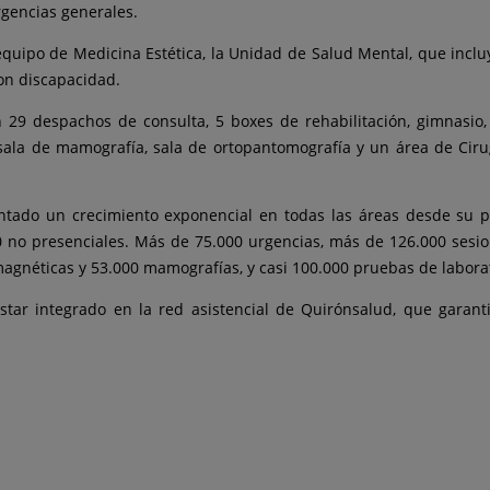
rgencias generales.
uipo de Medicina Estética, la Unidad de Salud Mental, que incluye p
on discapacidad.
n 29 despachos de consulta, 5 boxes de rehabilitación, gimnasio,
, sala de mamografía, sala de ortopantomografía y un área de Cir
mentado un crecimiento exponencial en todas las áreas desde su 
 no presenciales. Más de 75.000 urgencias, más de 126.000 sesio
agnéticas y 53.000 mamografías, y casi 100.000 pruebas de laborat
star integrado en la red asistencial de Quirónsalud, que garant