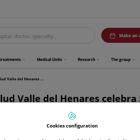
menuPedirCita
Make an 
 treatments
Medical Units
Research
The group
El Centro Médico Quirónsalud Valle del Henares celebra 5 años de funcionamiento en su nueva ubicación
lud Valle del Henares celebra
Cookies configuration