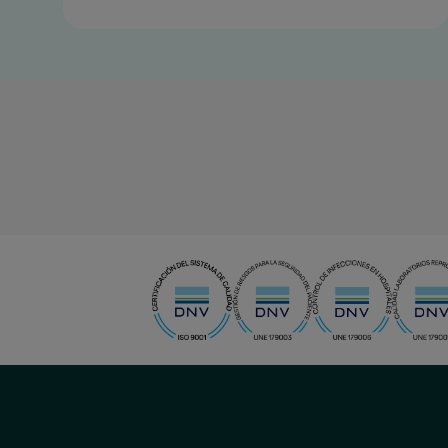
menu-
social