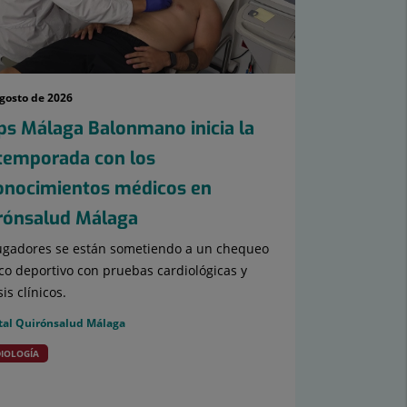
agosto de 2026
ps Málaga Balonmano inicia la
temporada con los
onocimientos médicos en
rónsalud Málaga
ugadores se están sometiendo a un chequeo
o deportivo con pruebas cardiológicas y
sis clínicos.
tal Quirónsalud Málaga
IOLOGÍA