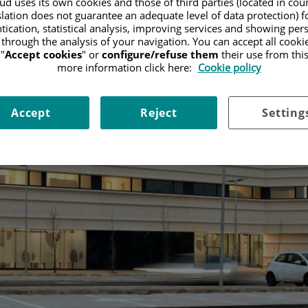
d uses its own cookies and those of third parties (located in co
slation does not guarantee an adequate level of data protection) f
tication, statistical analysis, improving services and showing per
 through the analysis of your navigation. You can accept all cooki
"
Accept cookies
" or
configure/refuse them
their use from thi
more information click here:
Cookie policy
Accept
Reject
Setting