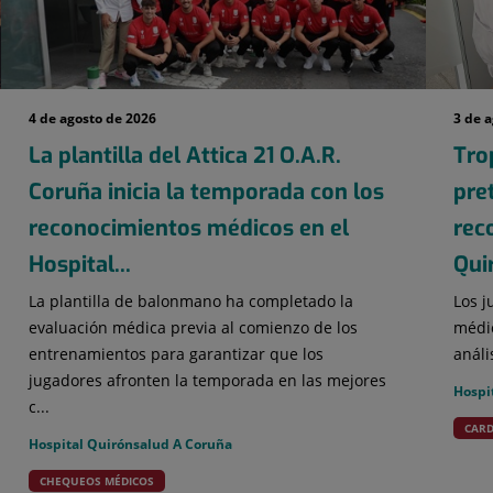
4 de agosto de 2026
3 de 
La plantilla del Attica 21 O.A.R.
Tro
Coruña inicia la temporada con los
pre
reconocimientos médicos en el
rec
Hospital...
Qui
La plantilla de balonmano ha completado la
Los j
evaluación médica previa al comienzo de los
médic
entrenamientos para garantizar que los
análi
jugadores afronten la temporada en las mejores
Hospi
c...
CARD
Hospital Quirónsalud A Coruña
CHEQUEOS MÉDICOS