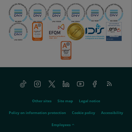
Tiktok
Instagram
Twitter
Linkedin
Youtube
Facebook
Feed
menu-
RSS
social
menu-
Other sites
Site map
Legal notice
legal
Policy on information protection
Cookie policy
Accessibility
menu-
Employees
empleados