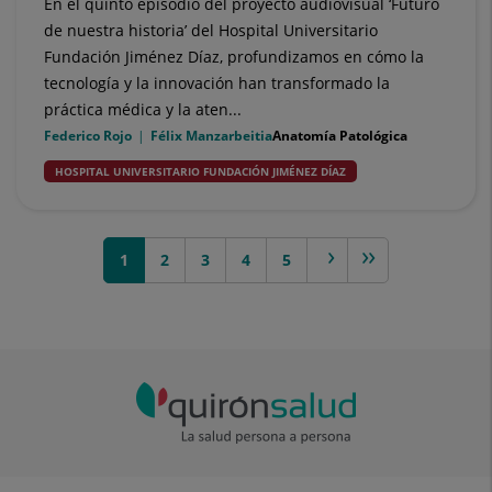
En el quinto episodio del proyecto audiovisual ‘Futuro
de nuestra historia’ del Hospital Universitario
Fundación Jiménez Díaz, profundizamos en cómo la
tecnología y la innovación han transformado la
práctica médica y la aten...
Federico Rojo
Félix Manzarbeitia
Anatomía Patológica
HOSPITAL UNIVERSITARIO FUNDACIÓN JIMÉNEZ DÍAZ
1
2
3
next >
4
>>
5