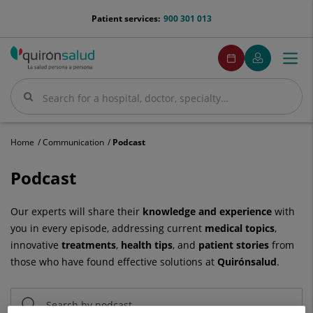
Jump to content
menu-
Patient services:
900 301 013
telefono
menuPedirCita
Make
My
Togg
Menu
an
Quirónsalud
navi
appointment
Search
Search
Home
Communication
Podcast
Podcast
Podcast
Our experts will share their
knowledge and experience
with
you in every episode, addressing current
medical topics
,
innovative
treatments
,
health
tips
, and
patient stories
from
those who have found effective solutions at
Quirónsalud
.