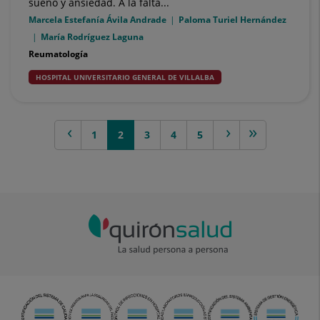
sueño y ansiedad. A la falta...
Marcela Estefanía Ávila Andrade
Paloma Turiel Hernández
María Rodríguez Laguna
Reumatología
HOSPITAL UNIVERSITARIO GENERAL DE VILLALBA
previous
1
2
3
next >
4
>>
5