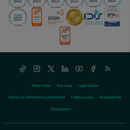
Tiktok
Instagram
Twitter
Linkedin
Youtube
Facebook
Feed
menu-
RSS
social
menu-
Other sites
Site map
Legal notice
legal
Policy on information protection
Cookie policy
Accessibility
menu-
Employees
empleados