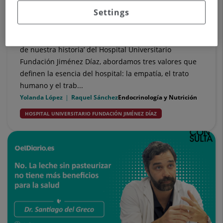
23 de octubre de 2025
Settings
Empatía, trato y trabajo en equipo
En el cuarto episodio del proyecto audiovisual ‘Futuro
de nuestra historia’ del Hospital Universitario
Fundación Jiménez Díaz, abordamos tres valores que
definen la esencia del hospital: la empatía, el trato
humano y el trab...
Yolanda López
Raquel Sánchez
Endocrinología y Nutrición
HOSPITAL UNIVERSITARIO FUNDACIÓN JIMÉNEZ DÍAZ