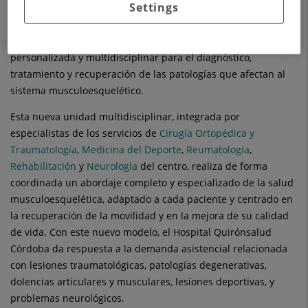
Settings
El
Hospital Quirónsalud Córdoba
ha puesto en marcha
una nueva Unidad Avanzada de Aparato Locomotor, que tiene
como objetivo realizar un modelo de atención integral,
personalizada y multidisciplinar para el diagnóstico,
tratamiento y recuperación de las patologías que afectan al
sistema musculoesquelético.
Esta nueva unidad multidisciplinar, integrada por
especialistas de los servicios de
Cirugía Ortopédica y
Traumatología
,
Medicina del Deporte
,
Reumatología
,
Rehabilitación
y
Neurología
del centro, realiza de forma
coordinada un abordaje completo y especializado de la salud
musculoesquelética, adaptado a cada paciente y centrado en
la recuperación de la movilidad y en la mejora de su calidad
de vida. Con este nuevo modelo, el Hospital Quirónsalud
Córdoba da respuesta a la demanda asistencial relacionada
con lesiones traumatológicas, patologías degenerativas,
dolencias articulares y musculares, lesiones deportivas, y
problemas neurológicos.