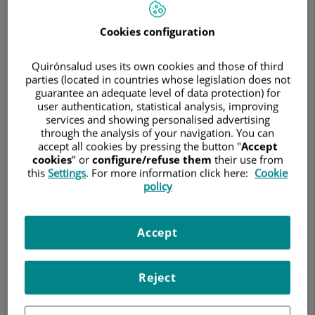
de
Aparato
Locomotor
Cookies configuration
Quirónsalud uses its own cookies and those of third
parties (located in countries whose legislation does not
guarantee an adequate level of data protection) for
user authentication, statistical analysis, improving
services and showing personalised advertising
through the analysis of your navigation. You can
accept all cookies by pressing the button "
Accept
cookies
" or
configure/refuse them
their use from
this
Settings
. For more information click here:
Cookie
policy
14 de mayo de 2026
Accept
HOSPITAL QUIRÓNSALUD CÓRDOBA
El centro incorpora a su cartera de servicios una atención
integral de las principales patologías relacionadas con el
Reject
sistema musculoesquelético, con un equipo multidisciplinar
de profesionales especializados