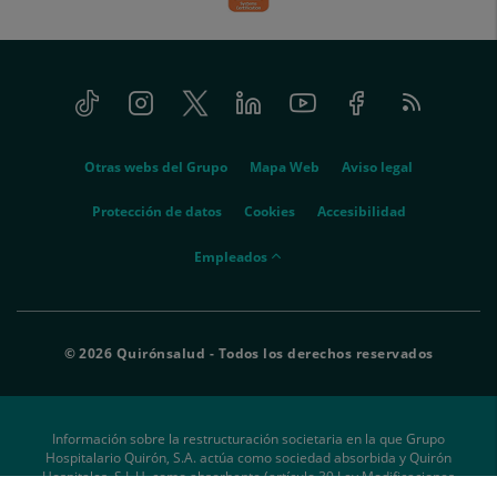
Tiktok
Instagram
Twitter
Linkedin
Youtube
Facebook
Feed
menu-
RSS
social
menu-
Otras webs del Grupo
Mapa Web
Aviso legal
legal
Protección de datos
Cookies
Accesibilidad
menu-
Empleados
empleados
© 2026 Quirónsalud - Todos los derechos reservados
Información sobre la restructuración societaria en la que Grupo
Hospitalario Quirón, S.A. actúa como sociedad absorbida y Quirón
Hospitales, S.L.U. como absorbente (artículo 39 Ley Modificaciones
Estructurales)