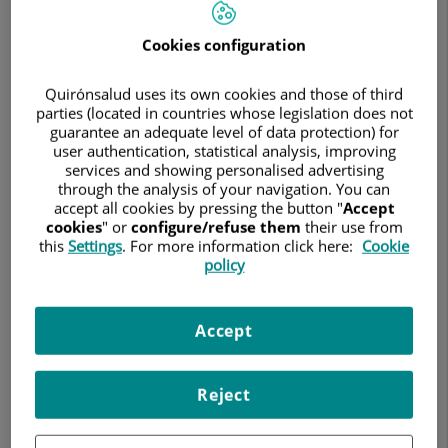
de
Aparato
Locomotor
Cookies configuration
Quirónsalud uses its own cookies and those of third
parties (located in countries whose legislation does not
guarantee an adequate level of data protection) for
user authentication, statistical analysis, improving
services and showing personalised advertising
through the analysis of your navigation. You can
accept all cookies by pressing the button "
Accept
cookies
" or
configure/refuse them
their use from
this
Settings
. For more information click here:
Cookie
policy
14 de mayo de 2026
Accept
HOSPITAL QUIRÓNSALUD CÓRDOBA
El centro incorpora a su cartera de servicios una atención
integral de las principales patologías relacionadas con el
Reject
sistema musculoesquelético, con un equipo multidisciplinar
de profesionales especializados