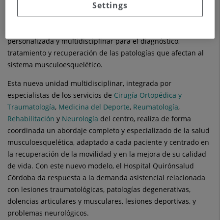
Settings
El
Hospital Quirónsalud Córdoba
ha puesto en marcha
una nueva Unidad Avanzada de Aparato Locomotor, que tiene
como objetivo realizar un modelo de atención integral,
personalizada y multidisciplinar para el diagnóstico,
tratamiento y recuperación de las patologías que afectan al
sistema musculoesquelético.
Esta nueva unidad multidisciplinar, integrada por
especialistas de los servicios de
Cirugía Ortopédica y
Traumatología
,
Medicina del Deporte
,
Reumatología
,
Rehabilitación
y
Neurología
del centro, realiza de forma
coordinada un abordaje completo y especializado de la salud
musculoesquelética, adaptado a cada paciente y centrado en
la recuperación de la movilidad y en la mejora de su calidad
de vida. Con este nuevo modelo, el Hospital Quirónsalud
Córdoba da respuesta a la demanda asistencial relacionada
con lesiones traumatológicas, patologías degenerativas,
dolencias articulares y musculares, lesiones deportivas, y
problemas neurológicos.