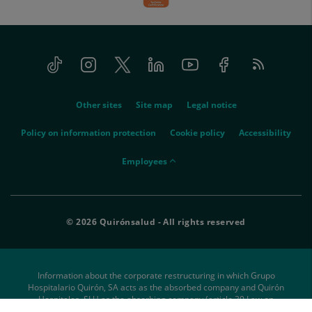
Tiktok
Instagram
Twitter
Linkedin
Youtube
Facebook
Feed
menu-
RSS
social
menu-
Other sites
Site map
Legal notice
legal
Policy on information protection
Cookie policy
Accessibility
menu-
Employees
empleados
© 2026 Quirónsalud - All rights reserved
Information about the corporate restructuring in which Grupo
Hospitalario Quirón, SA acts as the absorbed company and Quirón
Hospitales, SLU as the absorbing company (article 39 Law on
Structural Changes).