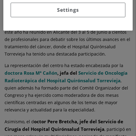
Torrevieja ha tenido una destacada participación.
Settings
En el marco del XXIII Congreso Nacional de la Sociedad
Española de Oncología Radioterápica (SEOR), considerado el
principal foro científico de la especialidad en España y que
este año ha reunido en Alicante del 3 al 5 de junio a cientos
de profesionales para debatir sobre los últimos avances en el
tratamiento del cáncer, donde el Hospital Quirónsalud
Torrevieja ha tenido una destacada participación.
La representación del centro ha estado encabezada por la
doctora Rosa Mª Cañón
, jefa del
Servicio de Oncología
Radioterápica del Hospital Quirónsalud Torrevieja
,
quien además ha formado parte del Comité Organizador del
Congreso y ha ejercido como moderadora de dos mesas
científicas centradas en algunos de los temas de mayor
relevancia y actualidad para la especialidad.
octor Pere Bretcha, jefe del Servicio de
Asimismo, el d
Cirugía del Hospital Quirónsalud Torrevieja
, participó en