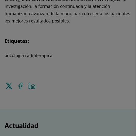
investigación, la formación continuada y la atención
humanizada avanzan de la mano para ofrecer a los pacientes
los mejores resultados posibles.
Etiquetas:
oncología radioterápica
Enviar
Compartir
Compartir
a
en
en
Twitter
Facebook
Linkedin
Actualidad
Actualidad