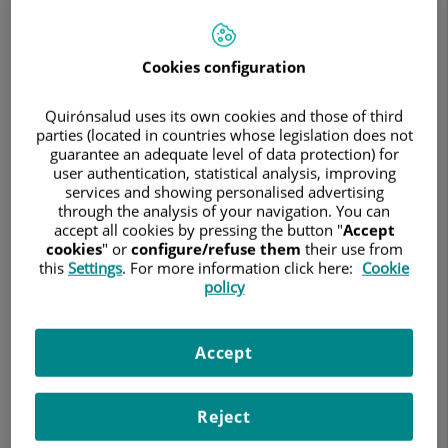
de
la
Sociedad
Española
Cookies configuration
de
Oncología
Quirónsalud uses its own cookies and those of third
Radioterápica
parties (located in countries whose legislation does not
guarantee an adequate level of data protection) for
user authentication, statistical analysis, improving
services and showing personalised advertising
through the analysis of your navigation. You can
accept all cookies by pressing the button "
Accept
5 de junio de 2026
cookies
" or
configure/refuse them
their use from
this
Settings
. For more information click here:
Cookie
HOSPITAL QUIRÓNSALUD TENERIFE
policy
HOSPITAL QUIRÓNSALUD TORREVIEJA
En el marco del XXIII Congreso Nacional de la Sociedad
Accept
Española de Oncología Radioterápica (SEOR), considerado el
principal foro científico de la especialidad en España y que
este año ha reunido en Alicante del 3 al 5 de junio a cientos
de profesionales para debatir sobre los últimos avances en
Reject
el tratamiento del cáncer, donde el Hospital Quirónsalud