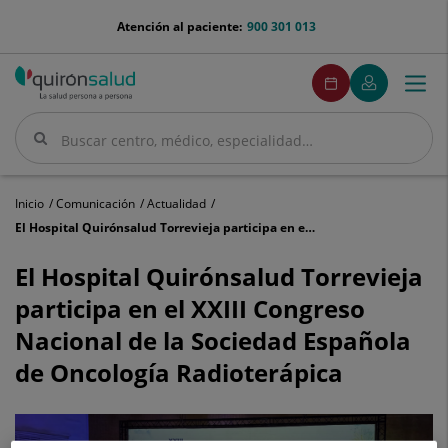
Saltar al contenido
menu-
Atención al paciente:
900 301 013
telefono
menuPedirCita
Pedir
Mi
Togg
Menú
cita
Quirónsalud
navi
Buscar
Buscar
Inicio
Comunicación
Actualidad
El Hospital Quirónsalud Torrevieja participa en el XXIII Congreso Nacional de la Sociedad Española de Oncología Radioterápica
El
Hospital
El Hospital Quirónsalud Torrevieja
Quirónsalud
participa en el XXIII Congreso
Torrevieja
participa
Nacional de la Sociedad Española
en
de Oncología Radioterápica
el
XXIII
Congreso
Nacional