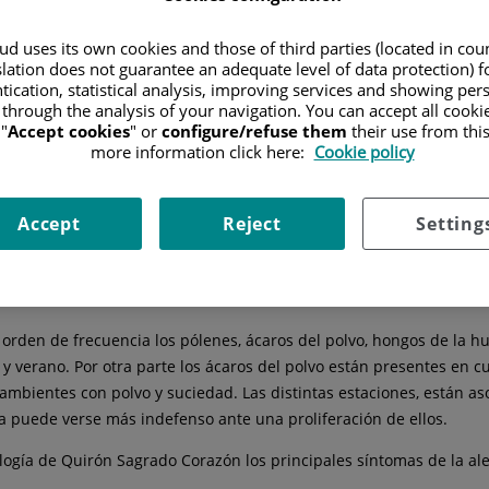
d uses its own cookies and those of third parties (located in co
slation does not guarantee an adequate level of data protection) f
tication, statistical analysis, improving services and showing per
 through the analysis of your navigation. You can accept all cooki
"
Accept cookies
" or
configure/refuse them
their use from thi
more information click here:
Cookie policy
Accept
Reject
Setting
 que casi 400 millones de personas padecen rinitis alérgica. Las
r orden de frecuencia los pólenes, ácaros del polvo, hongos de la h
 verano. Por otra parte los ácaros del polvo están presentes en cu
mbientes con polvo y suciedad. Las distintas estaciones, están as
ca puede verse más indefenso ante una proliferación de ellos.
logía de Quirón Sagrado Corazón los principales síntomas de la ale