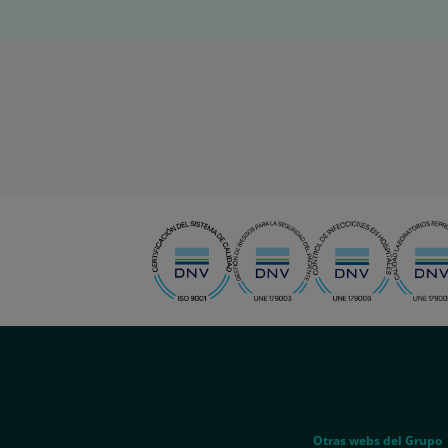
menu-
social
menu-
Otras webs del Grupo