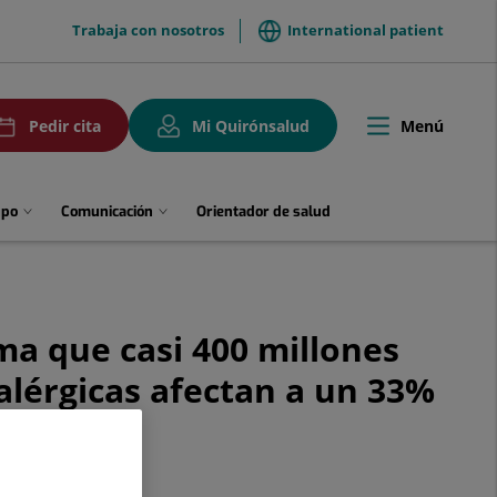
menuTop
Trabaja con nosotros
International patient
uPedirCita
Menú
Pedir cita
Mi Quirónsalud
Toggle
navigation
upo
Comunicación
Orientador de salud
ma que casi 400 millones
alérgicas afectan a un 33%