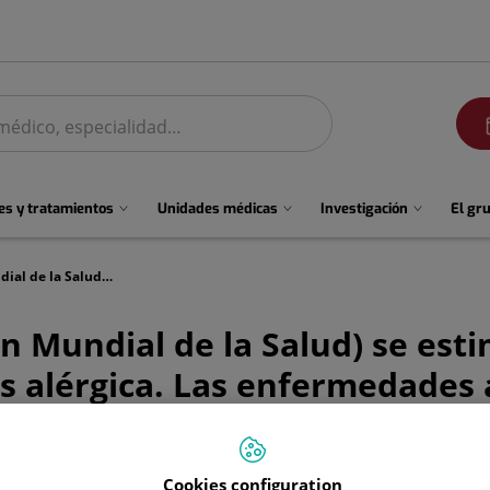
men
s y tratamientos
Unidades médicas
Investigación
El gr
Según la OMS (Organización Mundial de la Salud) se estima que casi 400 millones de personas padecen rinitis alérgica. Las enfermedades alérgicas afectan a un 33% de la población, siendo la rinitis alérgica la más común.
 Mundial de la Salud) se esti
s alérgica. Las enfermedades 
rinitis alérgica la más común.
Cookies configuration