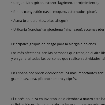
• Conjuntivitis (picor, escozor, lagrimeo, enrojecimiento).
alérgica
la
• Rinitis (congestión nasal, moqueo, estornudos, picor).
más
común.
• Asma bronquial (tos, pitos ahogos).
• Urticaria (ronchas) angioedema (hinchazón), eccemas (derm
Principales grupos de riesgo para la alergia a pólenes
Los más afectados, son las personas que trabajan al aire li
y en general todas las personas que realicen actividades labo
En España por orden decreciente los más importantes son: g
gramíneas, olea, plátano-sombra y ciprés.
El ciprés poliniza en invierno, de diciembre a marzo esto 
polinización es de marzo a abril y las gramíneas en primavera