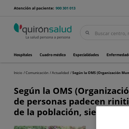
Saltar al contenido
menu-
Atención al paciente:
900 301 013
telefono
Buscar
Buscar
menuPrincipal
Hospitales
Cuadro médico
Especialidades
Enfermedade
Inicio
Comunicación
Actualidad
Según
la
Según la OMS (Organización
OMS
(Organización
de personas padecen riniti
Mundial
de
de la población, siendo la 
la
Salud)
se