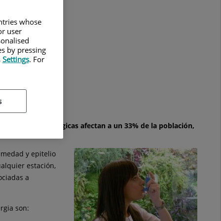
untries whose
or user
sonalised
es by pressing
s
Settings
. For
s
 enfermedades alérgicas afectan a un 33% de la población,
umedad y epitelio
alquier estación,
ociadas a
rgia son: