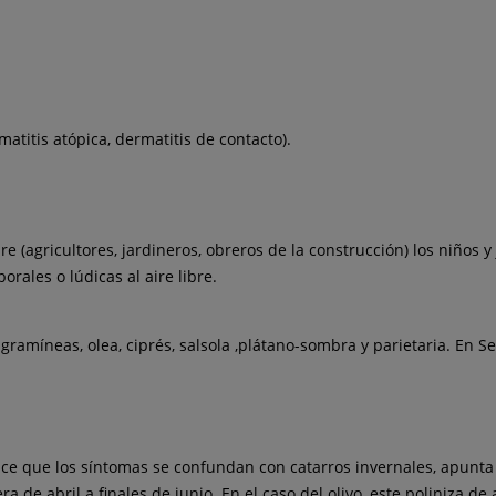
atitis atópica, dermatitis de contacto).
bre (agricultores, jardineros, obreros de la construcción) los niñ
rales o lúdicas al aire libre.
ramíneas, olea, ciprés, salsola ,plátano-sombra y parietaria. En 
hace que los síntomas se confundan con catarros invernales, apunta 
 de abril a finales de junio. En el caso del olivo, este poliniza de a