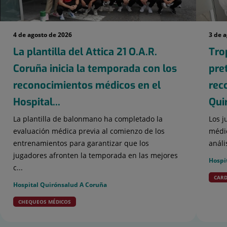
4 de agosto de 2026
3 de 
La plantilla del Attica 21 O.A.R.
Tro
Coruña inicia la temporada con los
pre
reconocimientos médicos en el
rec
Hospital...
Qui
La plantilla de balonmano ha completado la
Los j
evaluación médica previa al comienzo de los
médic
entrenamientos para garantizar que los
análi
jugadores afronten la temporada en las mejores
Hospi
c...
CARD
Hospital Quirónsalud A Coruña
CHEQUEOS MÉDICOS