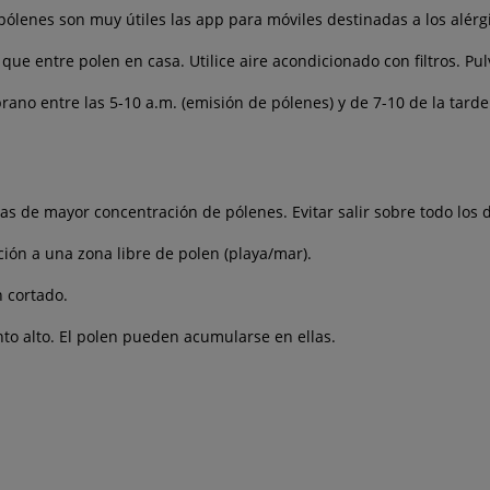
e pólenes son muy útiles las app para móviles destinadas a los alér
ue entre polen en casa. Utilice aire acondicionado con filtros. Pul
prano entre las 5-10 a.m. (emisión de pólenes) y de 7-10 de la tard
as de mayor concentración de pólenes. Evitar salir sobre todo los d
ción a una zona libre de polen (playa/mar).
n cortado.
ento alto. El polen pueden acumularse en ellas.