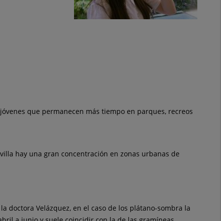
os y jóvenes que permanecen más tiempo en parques, recreos
Sevilla hay una gran concentración en zonas urbanas de
la doctora Velázquez, en el caso de los plátano-sombra la
bril a junio y suele coincidir con la de las gramíneas,