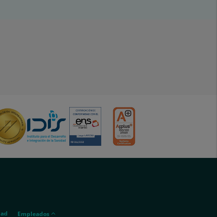
menu-
dad
Empleados