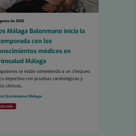
agosto de 2026
ps Málaga Balonmano inicia la
temporada con los
onocimientos médicos en
rónsalud Málaga
ugadores se están sometiendo a un chequeo
o deportivo con pruebas cardiológicas y
sis clínicos.
tal Quirónsalud Málaga
IOLOGÍA