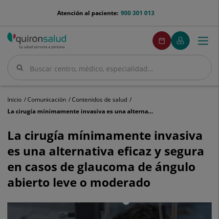
Saltar al contenido
menu-
Atención al paciente:
900 301 013
telefono
menuPedirCita
Pedir
Mi
Togg
Menú
cita
Quirónsalud
navi
Buscar
Buscar
Inicio
Comunicación
Contenidos de salud
La cirugía mínimamente invasiva es una alternativa eficaz y segura en casos de glaucoma de ángulo abierto leve o moderado
La
cirugía
La cirugía mínimamente invasiva
mínimamente
es una alternativa eficaz y segura
invasiva
es
en casos de glaucoma de ángulo
una
abierto leve o moderado
alternativa
eficaz
y
segura