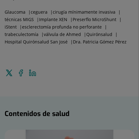
Glaucoma
ceguera
cirugía mínimamente invasiva
técnicas MIGS
Implante XEN
Preserflo MicroShunt
iStent
esclerectomía profunda no perforante
trabeculectomía
válvula de Ahmed
Quirónsalud
Hospital Quirónsalud San José
Dra. Patricia Gómez Pérez
Enviar
Compartir
Compartir
a
en
en
Twitter
Facebook
Linkedin
Contenidos
de
Contenidos de salud
salud