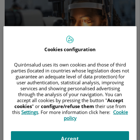
en
casos
de
glaucoma
de
ángulo
abierto
leve
Cookies configuration
o
moderado
Quirónsalud uses its own cookies and those of third
parties (located in countries whose legislation does not
guarantee an adequate level of data protection) for
user authentication, statistical analysis, improving
3 de junio de 2025
services and showing personalised advertising
through the analysis of your navigation. You can
HOSPITAL QUIRÓNSALUD SAN JOSÉ
OFTALMOLOGÍA
accept all cookies by pressing the button "
Accept
cookies
" or
configure/refuse them
their use from
También cuando se realiza en combinación con la cirugía de
this
Settings
. For more information click here:
Cookie
cataratas.
policy
glaucoma
segunda causa de ceguera en el
El
es la
mundo,
tan sólo por detrás de la catarata, aunque se
Accept
primera causa de ceguera irreversible
considera la
, ya