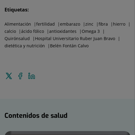
Etiquetas:
Alimentación
fertilidad
embarazo
zinc
fibra
hierro
calcio
ácido fólico
antioxidantes
Omega 3
Quirónsalud
Hospital Universitario Ruber Juan Bravo
dietética y nutrición
Belén Fontán Calvo
Enviar
Compartir
Compartir
a
en
en
Twitter
Facebook
Linkedin
Contenidos
de
Contenidos de salud
salud