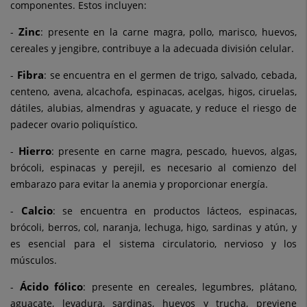
componentes. Estos incluyen:
Zinc
-
: presente en la carne magra, pollo, marisco, huevos,
cereales y jengibre, contribuye a la adecuada división celular.
Fibra
-
: se encuentra en el germen de trigo, salvado, cebada,
centeno, avena, alcachofa, espinacas, acelgas, higos, ciruelas,
dátiles, alubias, almendras y aguacate, y reduce el riesgo de
padecer ovario poliquístico.
Hierro
-
: presente en carne magra, pescado, huevos, algas,
brócoli, espinacas y perejil, es necesario al comienzo del
embarazo para evitar la anemia y proporcionar energía.
Calcio
-
: se encuentra en productos lácteos, espinacas,
brócoli, berros, col, naranja, lechuga, higo, sardinas y atún, y
es esencial para el sistema circulatorio, nervioso y los
músculos.
Ácido fólico
-
: presente en cereales, legumbres, plátano,
aguacate, levadura, sardinas, huevos y trucha, previene