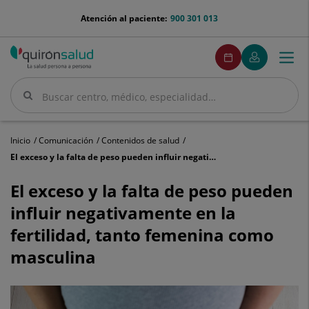
Saltar al contenido
menu-
Atención al paciente:
900 301 013
telefono
menuPedirCita
Pedir
Mi
Togg
Menú
cita
Quirónsalud
navi
Buscar
Buscar
Inicio
Comunicación
Contenidos de salud
El exceso y la falta de peso pueden influir negativamente en la fertilidad, tanto femenina como masculina
El
exceso
El exceso y la falta de peso pueden
y
influir negativamente en la
la
falta
fertilidad, tanto femenina como
de
masculina
peso
pueden
influir
negativamente