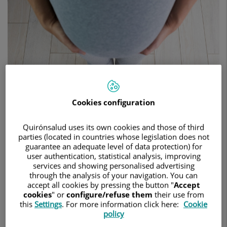
en
la
fertilidad,
tanto
femenina
como
masculina
Cookies configuration
Quirónsalud uses its own cookies and those of third
parties (located in countries whose legislation does not
guarantee an adequate level of data protection) for
user authentication, statistical analysis, improving
25 de febrero de 2025
services and showing personalised advertising
HOSPITAL UNIVERSITARIO RUBER JUAN BRAVO
through the analysis of your navigation. You can
accept all cookies by pressing the button "
Accept
cookies
" or
configure/refuse them
their use from
ENDOCRINOLOGÍA Y NUTRICIÓN
this
Settings
. For more information click here:
Cookie
Además de mantener un peso saludable, algunos alimentos
policy
pueden mejorar el proceso reproductivo debido a sus