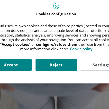
Cookies configuration
d uses its own cookies and those of third parties (located in co
slation does not guarantee an adequate level of data protection) f
tication, statistical analysis, improving services and showing per
 through the analysis of your navigation. You can accept all cooki
"
Accept cookies
" or
configure/refuse them
their use from thi
more information click here:
Cookie policy
Accept
Reject
Setting