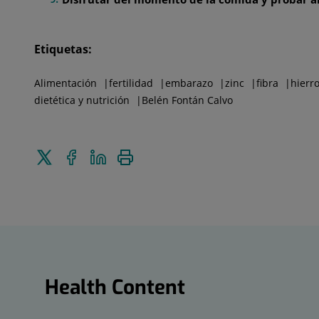
Etiquetas:
Alimentación
fertilidad
embarazo
zinc
fibra
hierr
dietética y nutrición
Belén Fontán Calvo
Tweet
Share
Share
Print
this
on
on
Facebook
Linkedin
Health
Content
Health Content