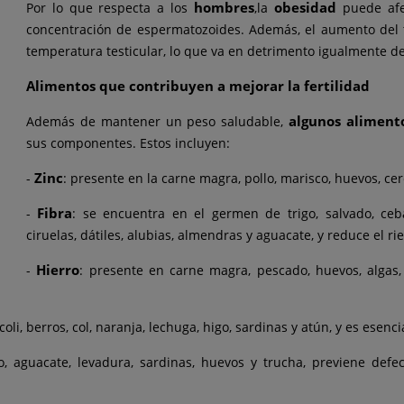
hombres
obesidad
Por lo que respecta a los
,
la
puede afec
concentración de espermatozoides. Además, el aumento del te
temperatura testicular, lo que va en detrimento igualmente de
Alimentos que contribuyen a mejorar la fertilidad
algunos aliment
Además de mantener un peso saludable,
sus componentes. Estos incluyen:
Zinc
-
: presente en la carne magra, pollo, marisco, huevos, cer
Fibra
-
: se encuentra en el germen de trigo, salvado, ceba
ciruelas, dátiles, alubias, almendras y aguacate, y reduce el ri
Hierro
-
: presente en carne magra, pescado, huevos, algas, 
li, berros, col, naranja, lechuga, higo, sardinas y atún, y es esenci
o, aguacate, levadura, sardinas, huevos y trucha, previene defe