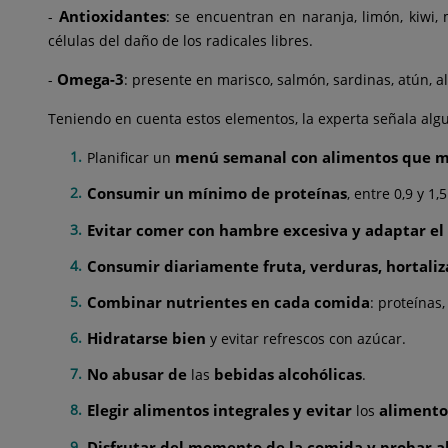
Antioxidantes
-
: se encuentran en naranja, limón, kiwi, m
células del daño de los radicales libres.
Omega-3
-
: presente en marisco, salmón, sardinas, atún, a
Teniendo en cuenta estos elementos, la experta señala al
menú semanal con alimentos que me
Planificar un
Consumir un mínimo de proteínas
, entre 0,9 y 1
Evitar comer con hambre excesiva y adaptar e
Consumir diariamente fruta, verduras, hortaliza
Combinar nutrientes en cada comida
: proteínas
Hidratarse bien
y evitar refrescos con azúcar.
No abusar de
bebidas alcohólicas
las
.
Elegir alimentos integrales y evitar
alimento
los
Disfrutar del momento de la comida y probar 