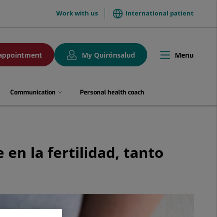
menuTop
Work with us
International patient
Menu
appointment
My Quirónsalud
Toggle
navigation
Communication
Personal health coach
 en la fertilidad, tanto