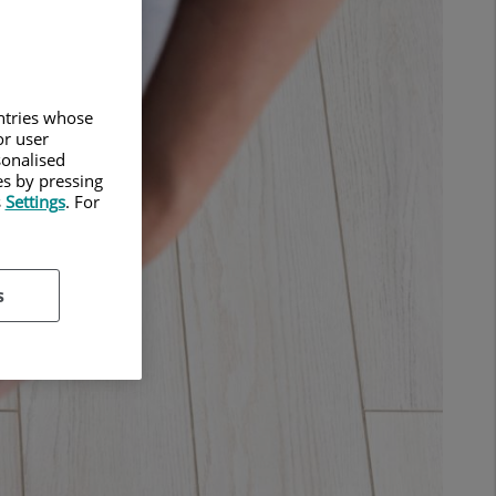
untries whose
or user
sonalised
es by pressing
s
Settings
. For
s