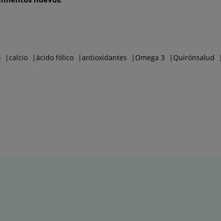
o
calcio
ácido fólico
antioxidantes
Omega 3
Quirónsalud