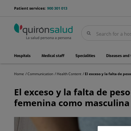
Jump to content
menu-
Patient services:
900 301 013
telefono
Search
Search
menuPrincipal
Hospitals
Medical staff
Specialities
Diseases and
Home
Communication
Health Content
El
exceso
El exceso y la falta de pes
y
la
femenina como masculina
falta
de
peso
pueden
influir