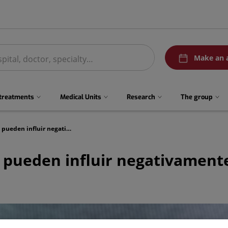
menuPedirCita
Make an 
 treatments
Medical Units
Research
The group
El exceso y la falta de peso pueden influir negativamente en la fertilidad, tanto femenina como masculina
o pueden influir negativamente