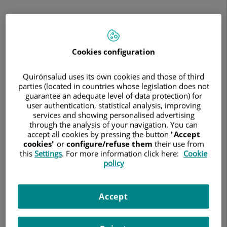
ecografía
clínica
en
el
30 de enero de 2024
punto
HOSPITAL UNIVERSITARIO FUNDACIÓN JIMÉNEZ DÍAZ
Cookies configuration
de
atención
Formación impartida por la Unidad de Ecografía Clínica del
al
Quirónsalud uses its own cookies and those of third
hospital
paciente
parties (located in countries whose legislation does not
de
guarantee an adequate level of data protection) for
Urgencias
user authentication, statistical analysis, improving
a
services and showing personalised advertising
80
through the analysis of your navigation. You can
médicos
accept all cookies by pressing the button "
Accept
del
cookies
" or
configure/refuse them
their use from
del
this
Settings
. For more information click here:
Cookie
policy
Servicio
de
Urgencia
Médica
Accept
madrileño