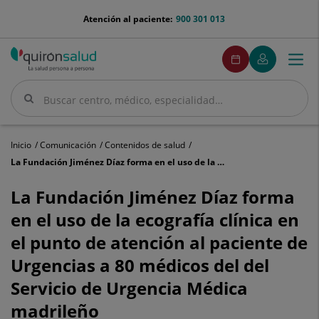
Saltar al contenido
menu-
Atención al paciente:
900 301 013
telefono
menuPedirCita
Pedir
Mi
Togg
Menú
cita
Quirónsalud
navi
Buscar
Buscar
Inicio
Comunicación
Contenidos de salud
La Fundación Jiménez Díaz forma en el uso de la ecografía clínica en el punto de atención al paciente de Urgencias a 80 médicos del del Servicio de Urgencia Médica madrileño
La
Fundación
La Fundación Jiménez Díaz forma
Jiménez
en el uso de la ecografía clínica en
Díaz
forma
el punto de atención al paciente de
en
Urgencias a 80 médicos del del
el
uso
Servicio de Urgencia Médica
de
la
madrileño