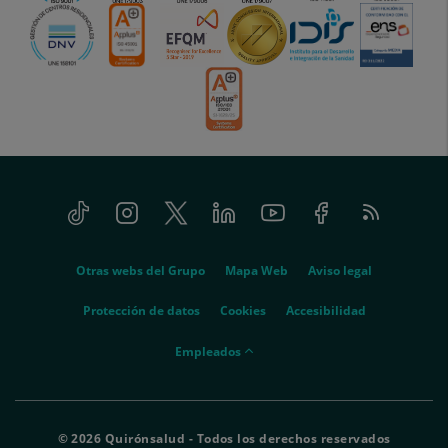
Tiktok
Instagram
Twitter
Linkedin
Youtube
Facebook
Feed
menu-
RSS
social
menu-
Otras webs del Grupo
Mapa Web
Aviso legal
legal
Protección de datos
Cookies
Accesibilidad
menu-
Empleados
empleados
© 2026 Quirónsalud - Todos los derechos reservados