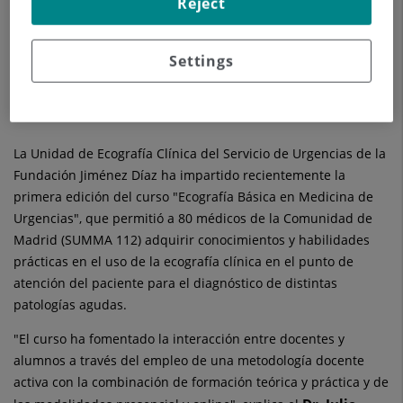
Reject
La formación práctica con pacientes reales en el
Servicio de Urgencias del hospital madrileño ha
Settings
sido una de las acciones más valoradas por los
alumnos de la primera edición del curso de
"Ecografía Básica en Medicina de Urgencias"
La Unidad de Ecografía Clínica del Servicio de Urgencias de la
Fundación Jiménez Díaz ha impartido recientemente la
primera edición del curso "Ecografía Básica en Medicina de
Urgencias", que permitió a 80 médicos de la Comunidad de
Madrid (SUMMA 112) adquirir conocimientos y habilidades
prácticas en el uso de la ecografía clínica en el punto de
atención del paciente para el diagnóstico de distintas
patologías agudas.
"El curso ha fomentado la interacción entre docentes y
alumnos a través del empleo de una metodología docente
activa con la combinación de formación teórica y práctica y de