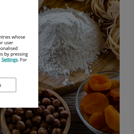
untries whose
or user
sonalised
es by pressing
s
Settings
. For
s