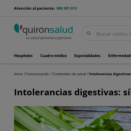
Saltar al contenido
menu-
Atención al paciente:
900 301 013
telefono
Buscar
Buscar
menuPrincipal
Hospitales
Cuadro médico
Especialidades
Enfermedade
Inicio
Comunicación
Contenidos de salud
Intolerancias
digestivas:
Intolerancias digestivas: 
síntomas,
causas
y
tratamientos