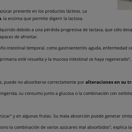
 azúcar presente en los productos lácteos. La
a
, la enzima que permite digerir la lactosa.
 adquirido debido a una pérdida progresiva de lactasa, que sólo de
apaces de afrontar.
 daño intestinal temporal, como gastroenteritis aguda, enfermedad c
rimaria esté resuelta y la mucosa intestinal se haya regenerado", 
alteraciones en su t
dos, puede no absorberse correctamente por
 ingerida, su consumo junto a glucosa o la combinación con sorbito
azúcar" y en algunas frutas. Su mala absorción puede generar sínto
ino la combinación de varios azúcares mal absorbidos", explica la 