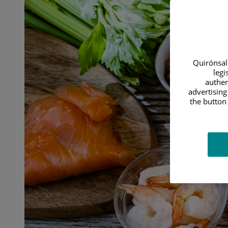
Quirónsalu
legi
authen
advertising
the button 