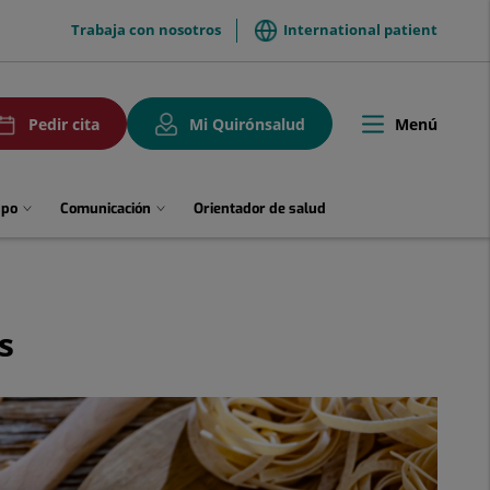
menuTop
Trabaja con nosotros
International patient
uPedirCita
Menú
Pedir cita
Mi Quirónsalud
Toggle
navigation
upo
Comunicación
Orientador de salud
s