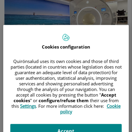
de
próstata
Cookies configuration
Quirónsalud uses its own cookies and those of third
parties (located in countries whose legislation does not
12 de junio de 2026
guarantee an adequate level of data protection) for
user authentication, statistical analysis, improving
HOSPITAL QUIRÓNSALUD MARBELLA
RADIODIAGNÓSTICO
services and showing personalised advertising
through the analysis of your navigation. You can
La incorporación de una segunda resonancia en el Hospital
accept all cookies by pressing the button "
Accept
Quirónsalud Marbella facilita el acceso a técnicas clave
cookies
" or
configure/refuse them
their use from
como la resonancia multiparamétrica de próstata
this
Settings
. For more information click here:
Cookie
resonancia magnética multiparamétrica de
La
policy
próstata
se ha consolidado como una herramienta clave en
el abordaje actual del cáncer prostático, al permitir una
Accept
valoración detallada de la glándula y la detección de lesiones