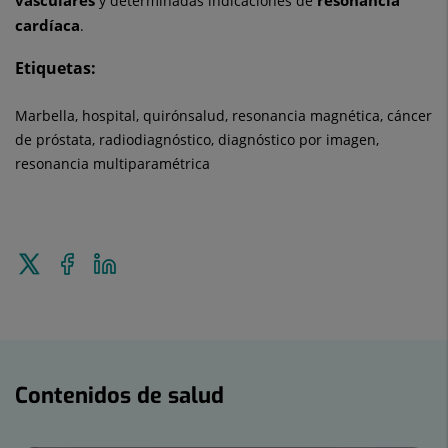
y determinadas indicaciones de
cardíaca
.
Etiquetas:
Marbella, hospital, quirónsalud, resonancia magnética, cáncer
de próstata, radiodiagnóstico, diagnóstico por imagen,
resonancia multiparamétrica
Enviar
Compartir
Compartir
a
en
en
Twitter
Facebook
Linkedin
Contenidos
de
Contenidos de salud
salud