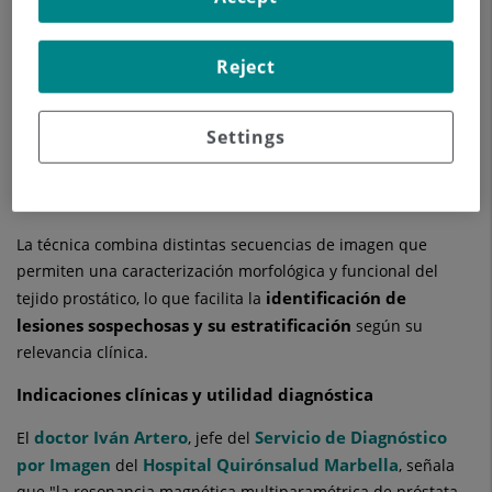
con sospecha de relevancia clínica en fases iniciales.
Reject
En este contexto de precisión diagnóstica creciente, el
Hospital Quirónsalud Marbella
ha incorporado una
segunda resonancia magnética de alto campo y túnel
Settings
amplio
Servicio de
, que refuerza la capacidad del
Diagnóstico por Imagen
y facilita el acceso a este tipo de
estudios avanzados.
La técnica combina distintas secuencias de imagen que
permiten una caracterización morfológica y funcional del
identificación de
tejido prostático, lo que facilita la
lesiones sospechosas y su estratificación
según su
relevancia clínica.
Indicaciones clínicas y utilidad diagnóstica
doctor Iván Artero
Servicio de Diagnóstico
El
, jefe del
por Imagen
Hospital Quirónsalud Marbella
del
, señala
que "la resonancia magnética multiparamétrica de próstata