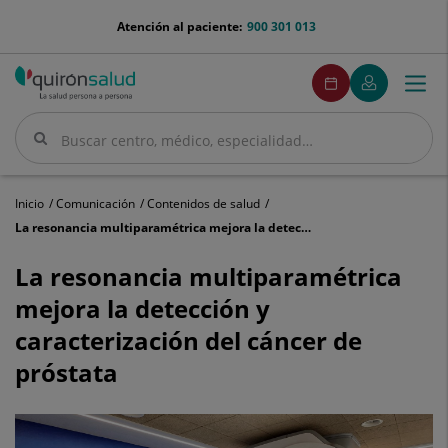
Saltar al contenido
menu-
Atención al paciente:
900 301 013
telefono
menuPedirCita
Pedir
Mi
Togg
Menú
cita
Quirónsalud
navi
Buscar
Buscar
Inicio
Comunicación
Contenidos de salud
La resonancia multiparamétrica mejora la detección y caracterización del cáncer de próstata
La
resonancia
La resonancia multiparamétrica
multiparamétrica
mejora la detección y
mejora
la
caracterización del cáncer de
detección
próstata
y
caracterización
del
cáncer