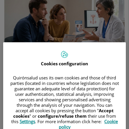
frecuentes
antes
de
tomar
la
decisión
Cookies configuration
5 de marzo de 2026
HOSPITAL QUIRÓNSALUD DEL VALLÈS
UROLOGÍA
Quirónsalud uses its own cookies and those of third
parties (located in countries whose legislation does not
guarantee an adequate level of data protection) for
Para algunos hombres, llega un momento vital en el que se
user authentication, statistical analysis, improving
plantean métodos anticonceptivos definitivos, seguros y
services and showing personalised advertising
compatibles con su proyecto personal y familiar. En este
through the analysis of your navigation. You can
accept all cookies by pressing the button "
Accept
contexto, la vasectomía continúa siendo una opción eficaz,
cookies
" or
configure/refuse them
their use from
aunque todavía rodeada de mitos y preguntas que generan
this
Settings
. For more information click here:
Cookie
incertidumbre.
policy