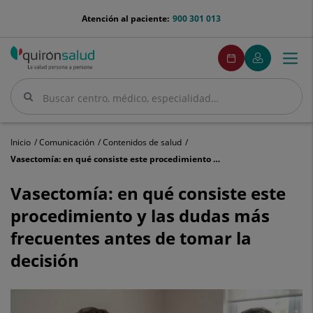
Saltar al contenido
menu-
Atención al paciente:
900 301 013
telefono
menuPedirCita
Pedir
Mi
Togg
Menú
cita
Quirónsalud
navi
Buscar
Buscar
Inicio
Comunicación
Contenidos de salud
Vasectomía: en qué consiste este procedimiento y las dudas más frecuentes antes de tomar la decisión
Vasectomía:
en
Vasectomía: en qué consiste este
qué
procedimiento y las dudas más
consiste
este
frecuentes antes de tomar la
procedimiento
decisión
y
las
dudas
más