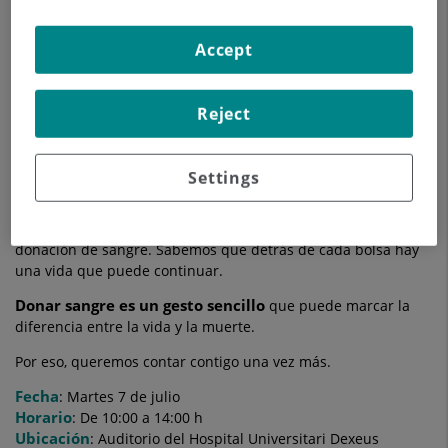
Accept
Reject
Settings
DONA SANGRE. REGALA VIDA
Cada día vemos de primera mano lo importante que es una
donación de sangre. Sabemos que detrás de cada bolsa hay
una vida que puede continuar.
Donar sangre es un gesto sencillo
que puede marcar la
diferencia entre la vida y la muerte.
Por eso, queremos contar contigo una vez más.
Fecha
: Martes 7 de julio
Horario
: De 10:00 a 14:00 h
Ubicación
: Auditorio del Hospital Universitari Dexeus