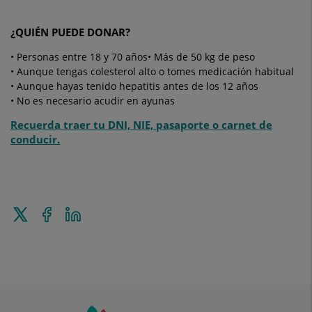
¿QUIÉN PUEDE DONAR?
• Personas entre 18 y 70 años
• Más de 50 kg de peso
• Aunque tengas colesterol alto o tomes medicación habitual
• Aunque hayas tenido hepatitis antes de los 12 años
• No es necesario acudir en ayunas
Recuerda traer tu DNI, NIE, pasaporte o carnet de
conducir.
Enviar
Compartir
Compartir
a
en
en
Twitter
Facebook
Linkedin