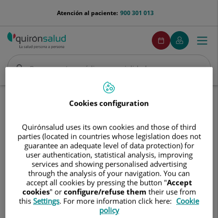
Saltar al contenido
menu-
Atención al paciente:
900 301 013
telefono
menuPedirCita
Pedir
Mi
Togg
Menú
cita
Quirónsalud
navi
Buscar
Buscar
Inicio
Comunicación
Eventos
DONA SANGRE. REGALA VIDA
Cookies configuration
DONA
DONA SANGRE. REGALA VIDA
Quirónsalud uses its own cookies and those of third
SANGRE.
parties (located in countries whose legislation does not
REGALA
guarantee an adequate level of data protection) for
VIDA
7 de julio de 2026
user authentication, statistical analysis, improving
services and showing personalised advertising
through the analysis of your navigation. You can
accept all cookies by pressing the button "
Accept
cookies
" or
configure/refuse them
their use from
this
Settings
. For more information click here:
Cookie
policy