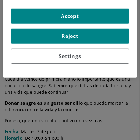
Accept
Reject
Settings
DONA SANGRE. REGALA VIDA
Cada día vemos de primera mano lo importante que es una
donación de sangre. Sabemos que detrás de cada bolsa hay
una vida que puede continuar.
Donar sangre es un gesto sencillo
que puede marcar la
diferencia entre la vida y la muerte.
Por eso, queremos contar contigo una vez más.
Fecha
: Martes 7 de julio
Horario
: De 10:00 a 14:00 h