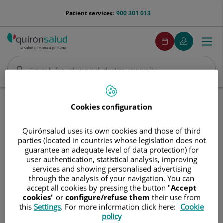
Jump to content
menu-
Patient services:
900 301 013
telefono
menuPedirCita
Make
My
Togg
Menu
an
Quirónsalud
navi
appointment
Search
Search
Home
Communication
Events calendar
Cookies configuration
DONA SANGRE. REGALA VIDA
Quirónsalud uses its own cookies and those of third
DONA
DONA SANGRE. REGALA VIDA
parties (located in countries whose legislation does not
SANGRE.
guarantee an adequate level of data protection) for
REGALA
user authentication, statistical analysis, improving
VIDA
7 de julio de 2026
services and showing personalised advertising
through the analysis of your navigation. You can
accept all cookies by pressing the button "
Accept
cookies
" or
configure/refuse them
their use from
this
Settings
. For more information click here:
Cookie
policy