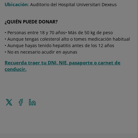
Ubicación
: Auditorio del Hospital Universitari Dexeus
¿QUIÉN PUEDE DONAR?
• Personas entre 18 y 70 años
• Más de 50 kg de peso
• Aunque tengas colesterol alto o tomes medicación habitual
• Aunque hayas tenido hepatitis antes de los 12 años
• No es necesario acudir en ayunas
Recuerda traer tu DNI, NIE, pasaporte o carnet de
conducir.
Tweet
Share
Share
this
on
on
Facebook
Linkedin