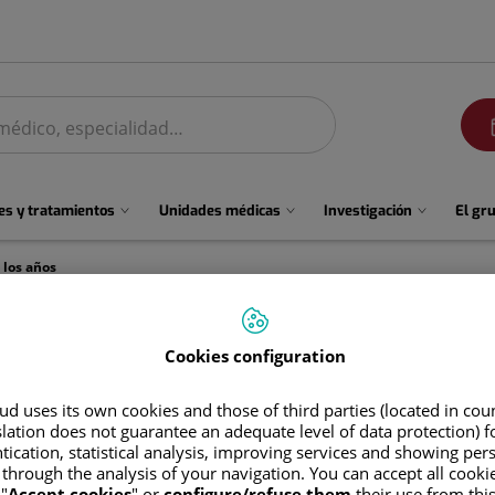
men
s y tratamientos
Unidades médicas
Investigación
El gr
 los años
o largo de los años
Cookies configuration
d uses its own cookies and those of third parties (located in co
slation does not guarantee an adequate level of data protection) f
tication, statistical analysis, improving services and showing per
 through the analysis of your navigation. You can accept all cooki
estra historia’ del Hospital Universitario Fundación Jiménez Díaz, 
"
Accept cookies
" or
configure/refuse them
their use from thi