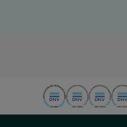
Diapositiva
1
de
15