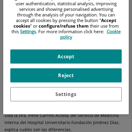
user authentication, statistical analysis, improving
las diferencias.
services and showing personalised advertising
through the analysis of your navigation. You can
accept all cookies by pressing the button "
Accept
cookies
" or
configure/refuse them
their use from
this
Settings
. For more information click here:
Cookie
policy
Accept
Reject
3 de diciembre de 2025
Settings
HOSPITAL UNIVERSITARIO FUNDACIÓN JIMÉNEZ DÍAZ
VIH no es lo mismo que sida. Con motivo del Día Mundial del
Sida la Dra. Irene Carrillo Acosta, del Servicio de Medicina
Interna del Hospital Universitario Fundación Jiménez Díaz,
explica cuáles son las diferencias.