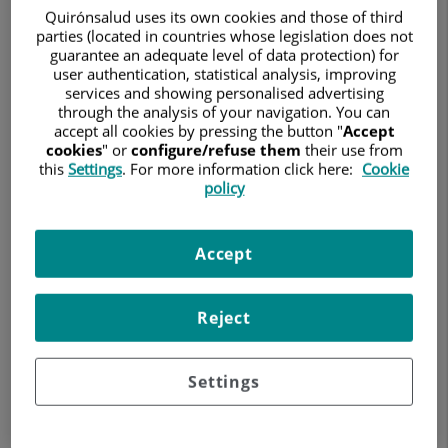
Quirónsalud uses its own cookies and those of third
parties (located in countries whose legislation does not
guarantee an adequate level of data protection) for
user authentication, statistical analysis, improving
services and showing personalised advertising
through the analysis of your navigation. You can
2 de junio de 2026
accept all cookies by pressing the button "
Accept
cookies
" or
configure/refuse them
their use from
QUIRÓNSALUD
this
Settings
. For more information click here:
Cookie
policy
La hernia discal es una de las causas más frecuentes de dolor
de espalda y ciática. Se produce cuando uno de los discos
Accept
que actúan como amortiguadores entre las vértebras se
deteriora o desplaza, pudiendo comprimir estructuras
nerviosas y afectar significativamente a la calidad de vida de
Reject
quienes la padecen.
En este vídeo de YouHealth, especialistas del Hospital
Settings
Universitario Quirónsalud Zaragoza y del Hospital
Quirónsalud Sagrado Corazón explican las causas, síntomas,
diagnóstico y opciones de tratamiento de esta patología tan