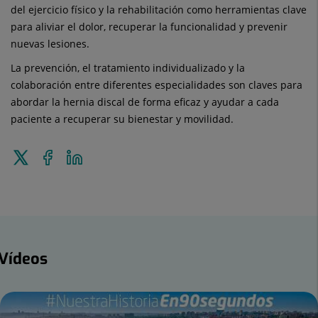
del ejercicio físico y la rehabilitación como herramientas clave
para aliviar el dolor, recuperar la funcionalidad y prevenir
nuevas lesiones.
La prevención, el tratamiento individualizado y la
colaboración entre diferentes especialidades son claves para
abordar la hernia discal de forma eficaz y ayudar a cada
paciente a recuperar su bienestar y movilidad.
Enviar
Compartir
Compartir
a
en
en
Twitter
Facebook
Linkedin
ídeos
Vídeos
mero