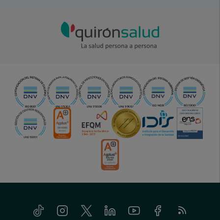
Tiktok
Instagram
Twitter
Linkedin
Youtube
Facebook
Feed
menu-
RSS
social