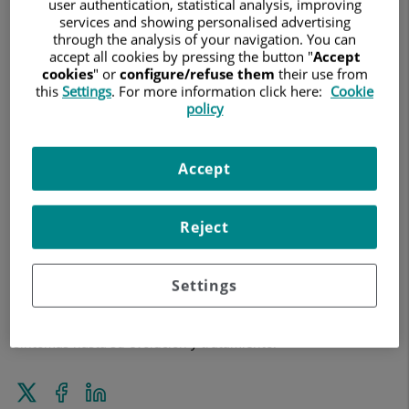
user authentication, statistical analysis, improving
services and showing personalised advertising
through the analysis of your navigation. You can
accept all cookies by pressing the button "
Accept
cookies
" or
configure/refuse them
their use from
this
Settings
. For more information click here:
Cookie
policy
19 de mayo de 2026
QUIRÓNSALUD
Accept
El párkinson es una enfermedad neurodegenerativa que
afecta principalmente al movimiento, pero también tiene un
Reject
impacto significativo en la autonomía y la calidad de vida de
quienes la padecen. En este vídeo de YouHealth, especialistas
del Hospital Universitario Fundación Jiménez Díaz y del
Settings
Hospital Ruber Internacional abordan de forma clara y
cercana las claves de esta patología, desde los primeros
síntomas hasta su evolución y tratamiento.
Enviar
Compartir
Compartir
a
en
en