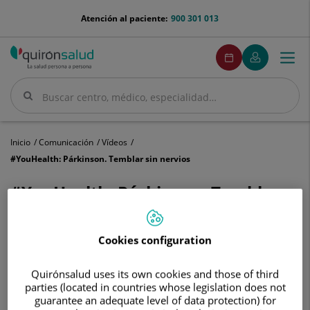
Saltar al contenido
menu-
Atención al paciente:
900 301 013
telefono
menuPedirCita
Pedir
Mi
Togg
Menú
cita
Quirónsalud
navi
Buscar
Buscar
Inicio
Comunicación
Vídeos
#YouHealth: Párkinson. Temblar sin nervios
#YouHealth: Párkinson. Temblar
sin nervios
Cookies configuration
Quirónsalud uses its own cookies and those of third
parties (located in countries whose legislation does not
guarantee an adequate level of data protection) for