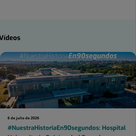
Twitter
Facebook
Linkedin
ídeos
Vídeos
mero
apositivas:
6 de julio de 2026
#NuestraHistoriaEn90segundos: Hospital