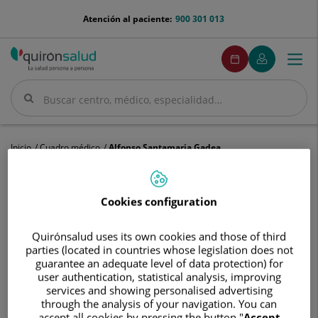
Saltar al contenido
menu-
Atención al paciente:
900 301 013
telefono
menuPedirCita
Pedir
Mi
Togg
Menú
cita
Quirónsalud
navi
Buscar
Buscar
Inicio
Cuadro médico
Alfonso Santamaria Gadea
Cookies configuration
Alfonso
Quirónsalud uses its own cookies and those of third
Santamaria
parties (located in countries whose legislation does not
Gadea
Alfonso
Santamaria Gadea
guarantee an adequate level of data protection) for
user authentication, statistical analysis, improving
FACULTATIVO ESPECIALISTA OTORRINOLARINGOLOGÍA
services and showing personalised advertising
through the analysis of your navigation. You can
accept all cookies by pressing the button "
Accept