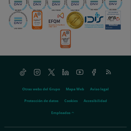
Tiktok
Instagram
Twitter
Linkedin
Youtube
Facebook
Feed
menu-
RSS
social
menu-
Otras webs del Grupo
Mapa Web
Aviso legal
legal
Protección de datos
Cookies
Accesibilidad
menu-
Empleados
empleados