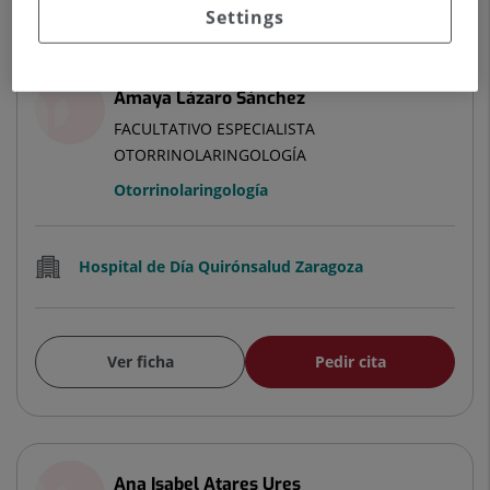
Settings
Amaya Lázaro Sánchez
FACULTATIVO ESPECIALISTA
OTORRINOLARINGOLOGÍA
Otorrinolaringología
Hospital de Día Quirónsalud Zaragoza
Ver ficha
Pedir cita
Ana Isabel Atares Ures