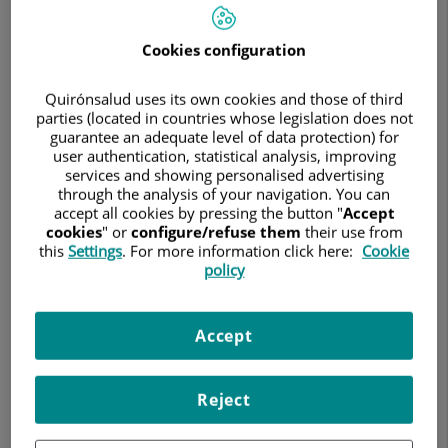
Buscar
Cookies configuration
Resultados de la búsqueda
Quirónsalud uses its own cookies and those of third
parties (located in countries whose legislation does not
guarantee an adequate level of data protection) for
user authentication, statistical analysis, improving
services and showing personalised advertising
Alfonso Santamaria Gadea
through the analysis of your navigation. You can
accept all cookies by pressing the button "
Accept
FACULTATIVO ESPECIALISTA
cookies
" or
configure/refuse them
their use from
OTORRINOLARINGOLOGÍA
this
Settings
. For more information click here:
Cookie
Otorrinolaringología
policy
Accept
Hospital Quirónsalud Zaragoza
Reject
Ver ficha