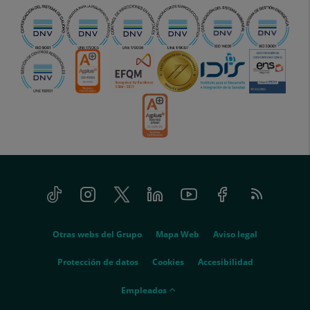
Tiktok
Instagram
Twitter
Linkedin
Youtube
Facebook
Feed
menu-
RSS
social
menu-
Otras webs del Grupo
Mapa Web
Aviso legal
legal
Protección de datos
Cookies
Accesibilidad
menu-
Empleados
empleados