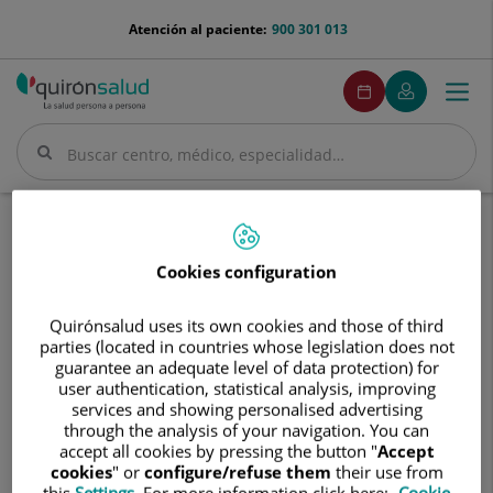
Saltar al contenido
menu-
Atención al paciente:
900 301 013
telefono
menuPedirCita
Pedir
Mi
Togg
Menú
cita
Quirónsalud
navi
Buscar
Buscar
Inicio
Cuadro médico
Ana Isabel Atares Ures
Cookies configuration
Quirónsalud uses its own cookies and those of third
parties (located in countries whose legislation does not
Ana
guarantee an adequate level of data protection) for
Isabel
user authentication, statistical analysis, improving
Atares
Ana Isabel
Atares Ures
services and showing personalised advertising
Ures
through the analysis of your navigation. You can
TECNICO/A ESP. AUDIOLOGIA
accept all cookies by pressing the button "
Accept
cookies
" or
configure/refuse them
their use from
this
Settings
. For more information click here:
Cookie