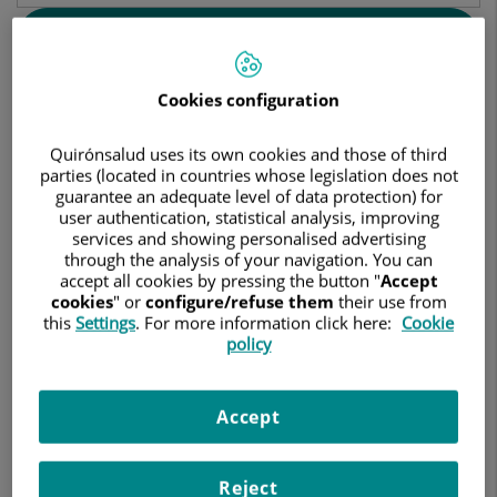
Buscar
Cookies configuration
Resultados de la búsqueda
Quirónsalud uses its own cookies and those of third
parties (located in countries whose legislation does not
guarantee an adequate level of data protection) for
Ángel Moya Mitjans
user authentication, statistical analysis, improving
FACULTATIVO ESPECIALISTA CIRUGÍA
services and showing personalised advertising
through the analysis of your navigation. You can
CARDIOVASCULAR
accept all cookies by pressing the button "
Accept
Cirugía Cardiovascular
cookies
" or
configure/refuse them
their use from
this
Settings
. For more information click here:
Cookie
policy
Hospital Universitari Dexeus
Accept
Ver ficha
Pedir cita
Reject