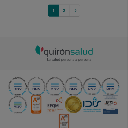
siguiente >
1
2