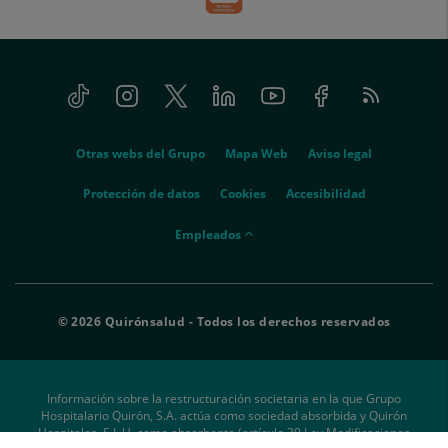
Tiktok
Instagram
Twitter
Linkedin
Youtube
Facebook
Feed
menu-
RSS
social
menu-
Otras webs del Grupo
Mapa Web
Aviso legal
legal
Protección de datos
Cookies
Accesibilidad
menu-
Empleados
empleados
© 2026 Quirónsalud - Todos los derechos reservados
Información sobre la restructuración societaria en la que Grupo
Hospitalario Quirón, S.A. actúa como sociedad absorbida y Quirón
Hospitales, S.L.U. como absorbente (artículo 39 Ley Modificaciones