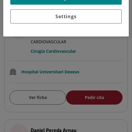
Settings
Antonio Pamies Catalán
FACULTATIVO ESPECIALISTA CIRUGÍA
CARDIOVASCULAR
Cirugía Cardiovascular
Hospital Universitari Dexeus
Ver ficha
Pedir cita
Daniel Pereda Arnau