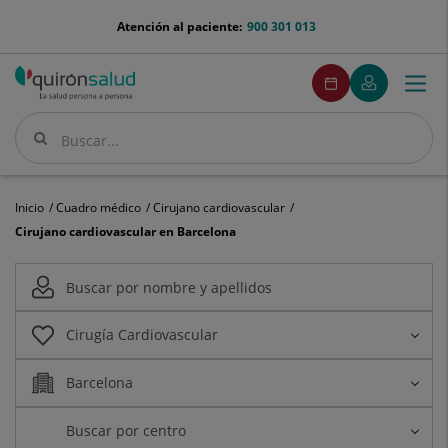
Saltar al contenido
menu-
Atención al paciente:
900 301 013
telefono
menuPedirCita
Pedir
Mi
Togg
Menú
cita
Quirónsalud
navi
Buscar
Buscar
Inicio
Cuadro médico
Cirujano cardiovascular
Cirujano cardiovascular en Barcelona