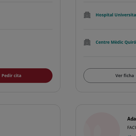
Hospital Universitar
Centre Mèdic Quir
Pedir cita
Ver ficha
Ada
FAC