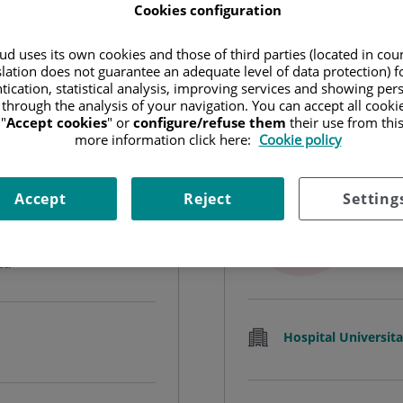
Cookies configuration
Buscar
d uses its own cookies and those of third parties (located in co
slation does not guarantee an adequate level of data protection) f
tication, statistical analysis, improving services and showing per
 through the analysis of your navigation. You can accept all cooki
"
Accept cookies
" or
configure/refuse them
their use from thi
more information click here:
Cookie policy
Abd
Accept
Reject
Setting
ORTOPÉDICA Y
FAC
Rad
ca
Hospital Universita