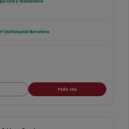
gía Oral y Maxilofacial
ari Quirónsalud Barcelona
Pedir cita