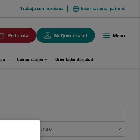
menuTop
Trabaja con nosotros
International patient
uPedirCita
Menú
Pedir cita
Mi Quirónsalud
Toggle
navigation
upo
Comunicación
Orientador de salud