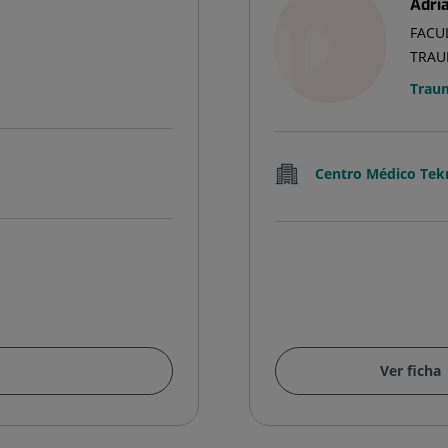
Adri
FACUL
TRAU
Traum
Centro Médico Te
Ver ficha