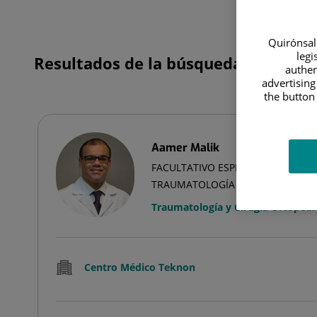
Quirónsalu
legi
Resultados de la búsqueda
authen
advertising
the button 
Aamer Malik
FACULTATIVO ESPECIALISTA CIR. 
TRAUMATOLOGÍA
Traumatología y Cirugía Ortopédi
Centro Médico Teknon