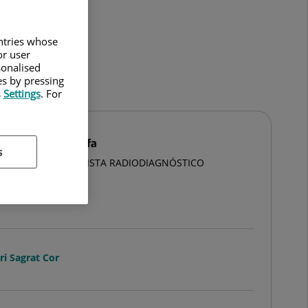
untries whose
or user
sonalised
es by pressing
s
Settings
. For
el Hakim Moustafa
s
ULTATIVO ESPECIALISTA RADIODIAGNÓSTICO
iodiagnóstico
ri Sagrat Cor