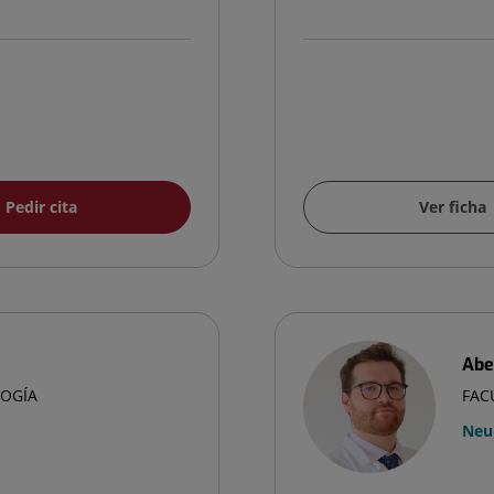
Pedir cita
Ver ficha
Abe
LOGÍA
FAC
Neu