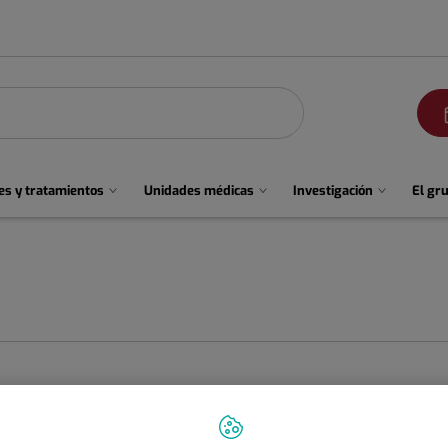
men
s y tratamientos
Unidades médicas
Investigación
El gr