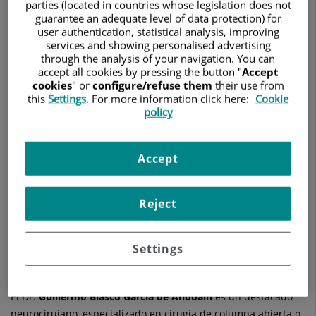
NEUROCIRUGÍA
parties (located in countries whose legislation does not
guarantee an adequate level of data protection) for
user authentication, statistical analysis, improving
Pedir cita
services and showing personalised advertising
through the analysis of your navigation. You can
accept all cookies by pressing the button "
Accept
cookies
" or
configure/refuse them
their use from
this
Settings
. For more information click here:
Cookie
Hospital Universitario Ruber Juan Bravo
policy
C/ Juan Bravo, 39 y 49
28006 Madrid
Accept
910 687 999
Reject
Ver más especialistas en
Madrid
Settings
El Dr.
Guillermo
Blasco García de Andoain
es un destacado
neurocirujano, especializado en cirugía de columna abierta o