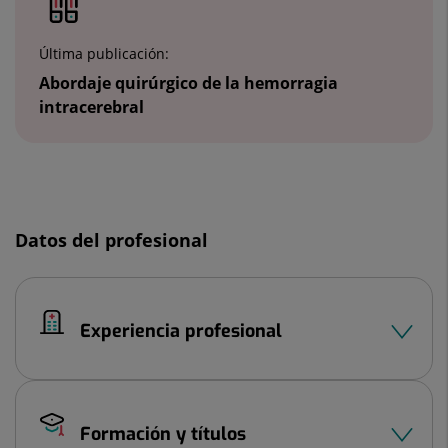
2
Última publicación:
Abordaje quirúrgico de la hemorragia
intracerebral
Diapositiva
1
Datos del profesional
de
2
Experiencia profesional
Formación y títulos