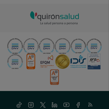
Tiktok
Instagram
Twitter
Linkedin
Youtube
Facebook
Feed
menu-
RSS
social