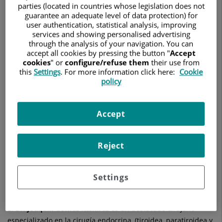
CIRUGÍA GENERAL Y DEL APARATO DIGESTIVO
parties (located in countries whose legislation does not
guarantee an adequate level of data protection) for
user authentication, statistical analysis, improving
Pedir cita
services and showing personalised advertising
through the analysis of your navigation. You can
accept all cookies by pressing the button "
Accept
cookies
" or
configure/refuse them
their use from
this
Settings
. For more information click here:
Cookie
Hospital Universitario Ruber Juan Bravo
policy
C/ Juan Bravo, 39 y 49
28006 Madrid
Accept
910 687 999
Reject
Ver más especialistas en
Madrid
Settings
El Dr.
Joaquín
Gómez Ramírez
es un destacado cirujano
especializado en la cirugía endocrina, (tiroidea, paratiroidea y