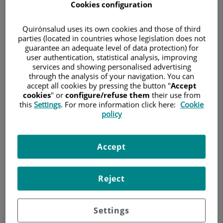
Cookies configuration
GINECOLOGÍA Y OBSTETRICIA
Quirónsalud uses its own cookies and those of third
parties (located in countries whose legislation does not
Pedir cita
guarantee an adequate level of data protection) for
user authentication, statistical analysis, improving
services and showing personalised advertising
through the analysis of your navigation. You can
Hospital Universitario Ruber Juan Bravo
accept all cookies by pressing the button "
Accept
cookies
" or
configure/refuse them
their use from
C/ Juan Bravo, 39 y 49
this
Settings
. For more information click here:
Cookie
28006 Madrid
policy
910 687 999
Accept
Hospital Quirónsalud San José
Reject
C/ Cartagena, 111
28002 Madrid
Settings
910 68 70 00