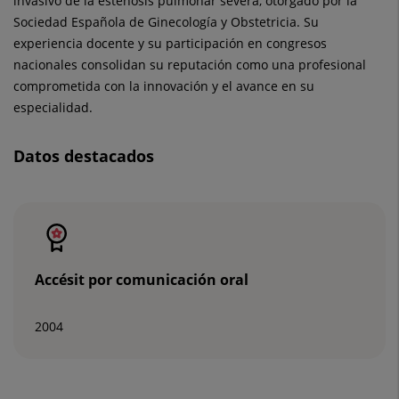
invasivo de la estenosis pulmonar severa, otorgado por la
Sociedad Española de Ginecología y Obstetricia. Su
experiencia docente y su participación en congresos
nacionales consolidan su reputación como una profesional
comprometida con la innovación y el avance en su
especialidad.
Datos destacados
Número
de
diapositivas:
2
Accésit por comunicación oral
2004