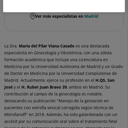
Ver más especialistas en
Madrid
La Dra.
María del Pilar
Viana Casado
es una destacada
especialista en Ginecología y Obstetricia, con una sólida
formación académica que incluye una Licenciatura en
Medicina por la Universidad Autónoma de Madrid y un Grado
de Doctor en Medicina por la Universidad Complutense de
Madrid. Actualmente, ejerce su profesión en el
H.QS. San
José
y el
H. Ruber Juan Bravo 39
, ambos en Madrid. Su
contribución al campo de la ginecología es notable,
destacando su publicación "Manejo de la gestación en
pacientes con extrofia vesical corregida según técnica de
Mitrofanoff" en 2018. Además, ha sido galardonada con un
accésit por su comunicación oral sobre el tratamiento fetal