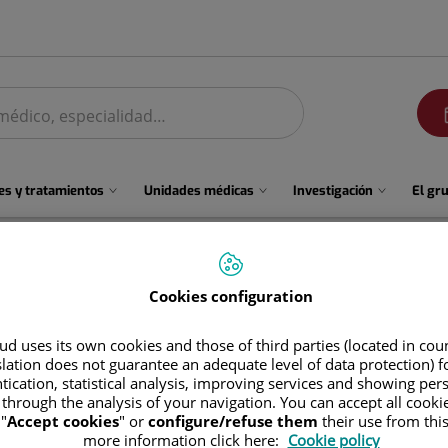
men
s y tratamientos
Unidades médicas
Investigación
El gr
Cookies configuration
d uses its own cookies and those of third parties (located in co
slation does not guarantee an adequate level of data protection) f
tication, statistical analysis, improving services and showing per
 through the analysis of your navigation. You can accept all cooki
"
Accept cookies
" or
configure/refuse them
their use from thi
María Victoria
Pérez Suárez
more information click here:
Cookie policy