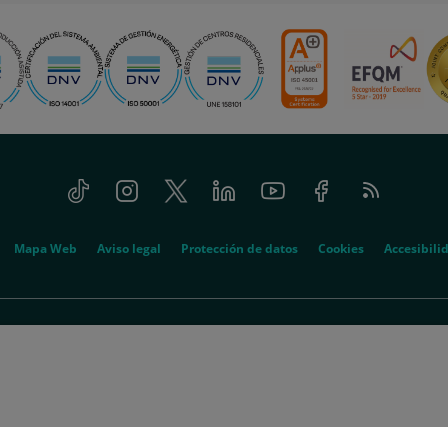
Tiktok
Instagram
Twitter
Linkedin
Youtube
Facebook
Feed
RSS
Mapa Web
Aviso legal
Protección de datos
Cookies
Accesibili
© 2026 Quirónsalud - Todos los derechos reservados
ospitalario Quirón, S.A. actúa como sociedad absorbida y Quirón Hospitales, S.L