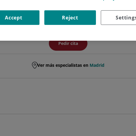
ODONTÓLOGO/A /ESTOMATÓLOGO/A
Accept
Reject
Setting
ODONTOLOGÍA
Pedir cita
Ver más especialistas en
Madrid