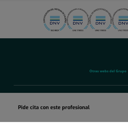
menu-
social
menu-
Otras webs del Grupo
legal
Pide cita con este profesional
Información sobre la restructuración societaria en la que Grupo H