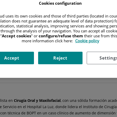
Cookies configuration
FACULTATIVO ESPECIALISTA CIRUGÍA ORAL Y MAXILOFACIAL
d uses its own cookies and those of third parties (located in co
slation does not guarantee an adequate level of data protection) f
CIRUGÍA ORAL Y MAXILOFACIAL
tication, statistical analysis, improving services and showing per
 through the analysis of your navigation. You can accept all cooki
"
Accept cookies
" or
configure/refuse them
their use from thi
more information click here:
Cookie policy
Accept
Reject
Setting
Ver más especialistas en
Madrid
lista en
Cirugía Oral y Maxilofacial
, con una sólida formación aca
Servicio en el Hospital La Luz, donde lidera el Instituto de Cirugí
con técnica de BOPT en un caso clínico de aumento de dimensión ve