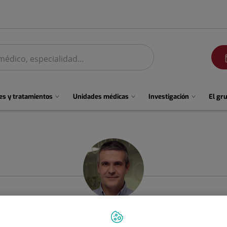
men
s y tratamientos
Unidades médicas
Investigación
El gr
Nestor
Montesdeoca García