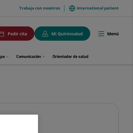
menuTop
Trabaja con nosotros
International patient
uPedirCita
Menú
Pedir cita
Mi Quirónsalud
Toggle
navigation
upo
Comunicación
Orientador de salud