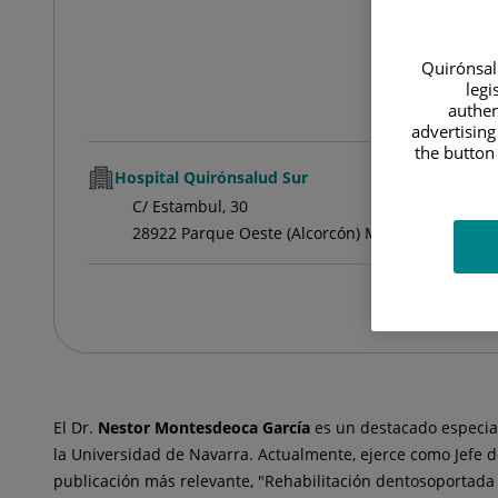
Quirónsalu
legi
authen
advertising
the button 
Hospital Quirónsalud Sur
C/ Estambul, 30
28922 Parque Oeste (Alcorcón) Madrid
El Dr.
Nestor
Montesdeoca García
es un destacado especia
la Universidad de Navarra. Actualmente, ejerce como Jefe de 
publicación más relevante, "Rehabilitación dentosoportada 