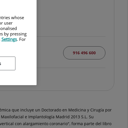
untries whose
or user
sonalised
es by pressing
s
Settings
. For
916 496 600
s
démica que incluye un Doctorado en Medicina y Cirugía por
a Maxilofacial e Implantología Madrid 2013 S.L. Su
rtical con alargamiento coronario", forma parte del libro