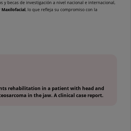
 y becas de investigación a nivel nacional e internacional,
y Maxilofacial
, lo que refleja su compromiso con la
nts rehabilitation in a patient with head and
eosarcoma in the jaw. A clinical case report.