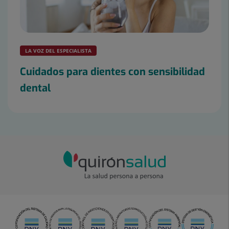
LA VOZ DEL ESPECIALISTA
Cuidados para dientes con sensibilidad
dental
Diapositiva
1
de
4