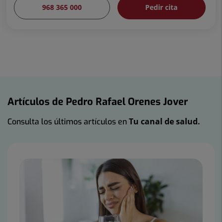
968 365 000
Pedir cita
Artículos de Pedro Rafael Orenes Jover
Tu canal de salud.
Consulta los últimos artículos en
Número
de
diapositivas:
4