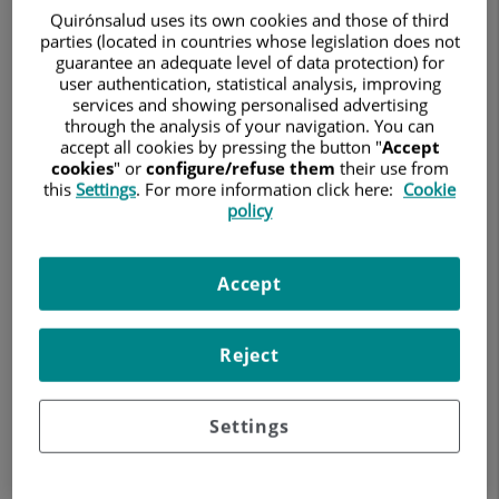
ODONTOLOGÍA
Quirónsalud uses its own cookies and those of third
parties (located in countries whose legislation does not
guarantee an adequate level of data protection) for
Pedir cita
user authentication, statistical analysis, improving
services and showing personalised advertising
through the analysis of your navigation. You can
accept all cookies by pressing the button "
Accept
Hospital Quirónsalud Murcia
cookies
" or
configure/refuse them
their use from
this
Settings
. For more information click here:
Cookie
Calle Miguel Hernández, 12
policy
30011 Murcia
968 365 000
Accept
Ver más especialistas en
Murcia
Reject
Settings
El Dr.
Pedro Rafael
Orenes Jover
es un destacado odontólogo,
licenciado en Odontología por la Universidad Alfonso X el