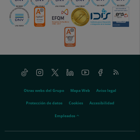
Tiktok
Instagram
Twitter
Linkedin
Youtube
Facebook
Feed
menu-
RSS
social
menu-
Otras webs del Grupo
Mapa Web
Aviso legal
legal
Protección de datos
Cookies
Accesibilidad
menu-
Empleados
empleados