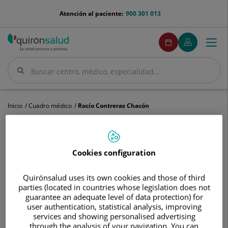
Saltar al contenido
menu-
Atención al paciente:
900 301 013
telefono
menuPedirCita
Pedir
Mi
Togg
Menú
cita
Quirónsalud
navi
Buscar
Buscar
Inicio
Cuadro médico
Rocío Contreras Chacón
Cookies configuration
Rocío
Contreras
Quirónsalud uses its own cookies and those of third
Chacón
parties (located in countries whose legislation does not
Rocío
Contreras Chacón
guarantee an adequate level of data protection) for
user authentication, statistical analysis, improving
FACULTATIVO ESPECIALISTA RADIODIAGNÓSTICO
services and showing personalised advertising
through the analysis of your navigation. You can