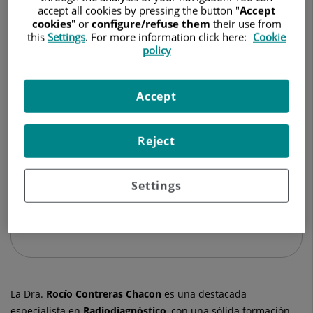
RADIODIAGNÓSTICO
accept all cookies by pressing the button "
Accept
cookies
" or
configure/refuse them
their use from
this
Settings
. For more information click here:
Cookie
Pedir cita
policy
Accept
Hospital Universitari General de Catalunya
C/ Pedro i Pons, 1
Reject
08190 Sant Cugat del Vallés Barcelona
935 656 000
Settings
Ver más especialistas en
Barcelona
La Dra.
Rocío
Contreras Chacon
es una destacada
especialista en
Radiodiagnóstico
, con una sólida formación