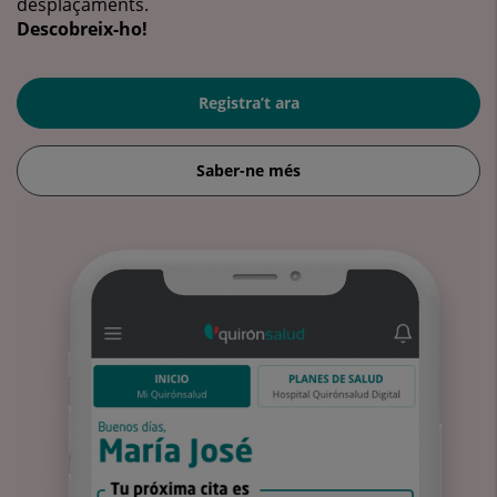
desplaçaments.
Descobreix-ho!
Registra’t ara
Saber-ne més