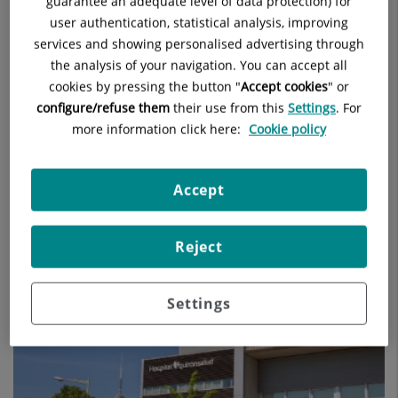
guarantee an adequate level of data protection) for
user authentication, statistical analysis, improving
services and showing personalised advertising through
Hospital Quirónsalud Barcelona. Escáner intraoperatorio
the analysis of your navigation. You can accept all
Oarm
cookies by pressing the button "
Accept cookies
" or
configure/refuse them
their use from this
Settings
. For
more information click here:
Cookie policy
Accept
Reject
Hospital Quirónsalud Barcelona Centro QMAXDENTAL
Settings