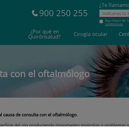
¿Te llamamo
900 250 255
Soy mayor de 1
condiciones
¿Por qué en
Cirugía ocular
Cen
Quirónsalud?
Destacados
Cirugía refractiva
ta con el oftalmólogo
Cirugía de presbicia
Catarata
al causa de consulta con el oftalmólogo.
uperficie del ojo produciendo importantes molestias y problemas v