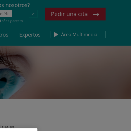
s nosotros?
Pedir una cita
>
4 años y acepto
tros
Expertos
Área Multimedia
Más cirugías
Glaucoma
Oftalmología Pediátrica y Estrabismo
Ojo seco
Vías lagrimales
Retina
isuales.