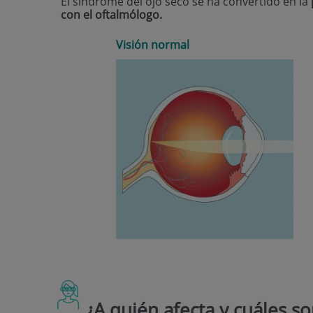
El síndrome del ojo seco se ha convertido en la
con el oftalmólogo.
Visión normal
¿A quién afecta y cuáles s