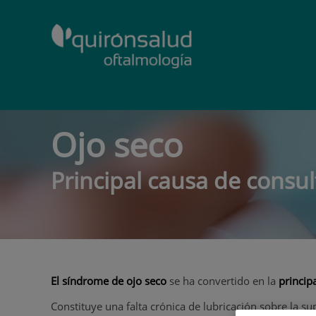
Saltar
al
contenido
Ojo seco
Principal causa de consul
El síndrome de ojo seco
se ha convertido en la
princip
Constituye una falta crónica de lubricación sobre la s