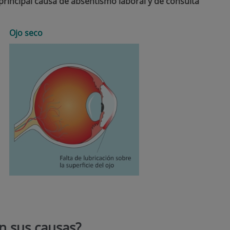
principal causa de absentismo laboral y de consulta
Ojo seco
on sus causas?