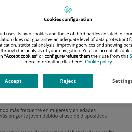
 de Quirónsalud
y a revolucionarias técnicas de máxima eficacia 
a solución adaptada a tí.
Cookies configuration
d uses its own cookies and those of third parties (located in co
slation does not guarantee an adequate level of data protection) f
tication, statistical analysis, improving services and showing per
 through the analysis of your navigation. You can accept all cooki
n "
Accept cookies
" or
configure/refuse them
their use from this
S
more information click here:
Cookie policy
de lubricación sobre la superficie del ojo
 visuales.
Accept
Reject
Setting
ente cantidad de lágrima
o porque la calidad de
composición
provocando sequedad e irritación y
iendo más frecuente en mujeres y en edades
ás en gente joven debido al uso de dispositivos