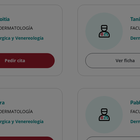
oitia
Tan
A DERMATOLOGÍA
FAC
gica y Venereología
Derm
Pedir cita
Ver ficha
ra
Pab
A DERMATOLOGÍA
FAC
gica y Venereología
Derm