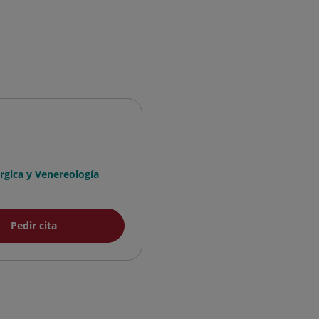
gica y Venereología
Pedir cita