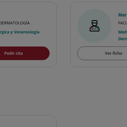
Mar
A DERMATOLOGÍA
FAC
gica y Venereología
Medi
Derm
Pedir cita
Ver ficha