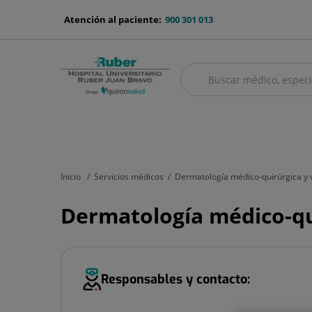
Saltar al contenido
menu-
Atención al paciente:
900 301 013
telefono
Buscar
Buscar
menú
Cuadro médico
Servicios médicos
Aseguradoras y mutuas
Nu
principal
Inicio
Servicios médicos
Dermatología médico-quirúrgica y 
Dermatología médico-qu
Responsables y contacto: