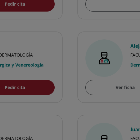
Pedir cita
Alej
A DERMATOLOGÍA
FAC
gica y Venereología
Derm
Pedir cita
Ver ficha
Jua
A DERMATOLOGÍA
FAC