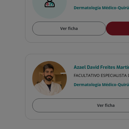
Dermatología Médico-Quirúr
Ver ficha
Azael David Freites Martí
FACULTATIVO ESPECIALIST
Dermatología Médico-Quirúr
Ver ficha