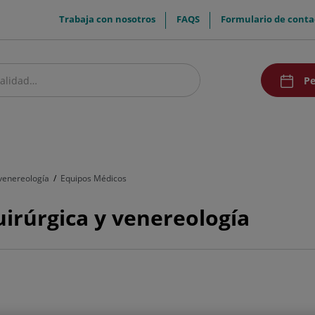
menuTop
Trabaja con nosotros
FAQS
Formulario de conta
menuAcce
Pe
estro centro
Pacientes y visitantes
Investigación
Comunicación
Doc
venereología
Equipos Médicos
irúrgica y venereología