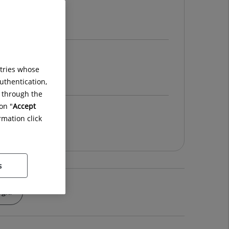
icado 2ª planta
lanta
ntries whose
uthentication,
g through the
on "
Accept
ta sótano
rmation click
s
gía