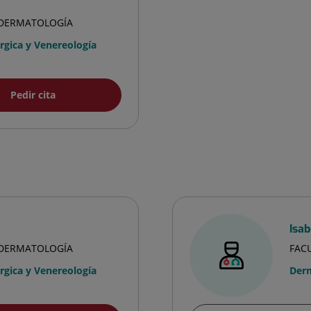
A DERMATOLOGÍA
gica y Venereología
Pedir cita
Isa
A DERMATOLOGÍA
FAC
gica y Venereología
Derm