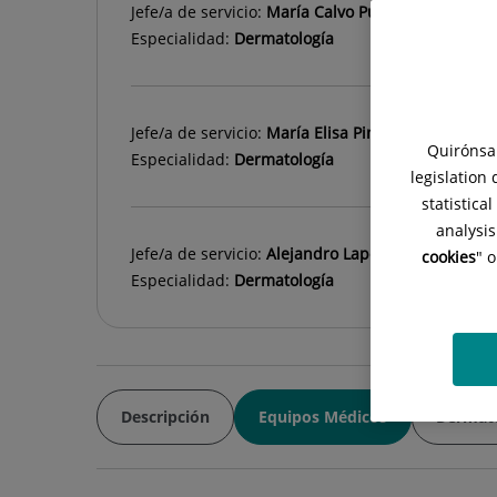
Jefe/a de servicio:
María Calvo Pulido
Especialidad:
Dermatología
Jefe/a de servicio:
María Elisa Pinto Romero
Quirónsal
Especialidad:
Dermatología
legislation
statistica
analysis
Jefe/a de servicio:
Alejandro Lapeña Casado
cookies
" 
Especialidad:
Dermatología
Descripción
Equipos Médicos
Dermato