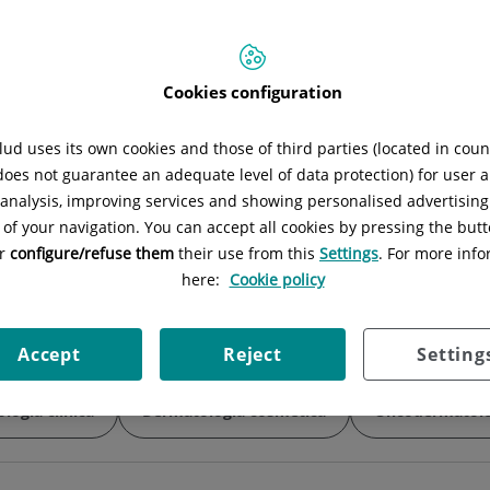
Situación:
Ruber Juan Bravo, 49 dupl
Cookies configuration
Situación:
Ruber Juan Bravo, 39 1ª p
ud uses its own cookies and those of third parties (located in cou
 does not guarantee an adequate level of data protection) for user a
l analysis, improving services and showing personalised advertisin
 of your navigation. You can accept all cookies by pressing the butt
Situación:
Ruber Juan Bravo, 39 plan
or
configure/refuse them
their use from this
Settings
. For more info
here:
Cookie policy
Accept
Reject
Setting
logía clínica
Dermatología cosmética
Oncodermatolo