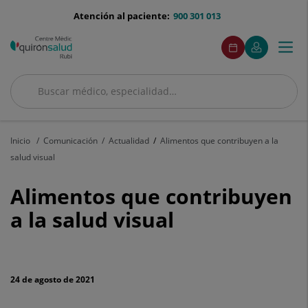
Saltar al contenido
menu-
Atención al paciente:
900 301 013
telefono
menuAcceso
Este
Este
Pedir
Mi
Togg
Menú
enlace
enlace
cita
Quirónsalud
se
se
navi
abrirá
abrirá
en
en
Buscar
una
una
Buscar
ventana
ventana
nueva.
nueva.
Inicio
Comunicación
Actualidad
Alimentos que contribuyen a la
salud visual
Alimentos
Alimentos que contribuyen
que
a la salud visual
contribuyen
a
24 de agosto de 2021
la