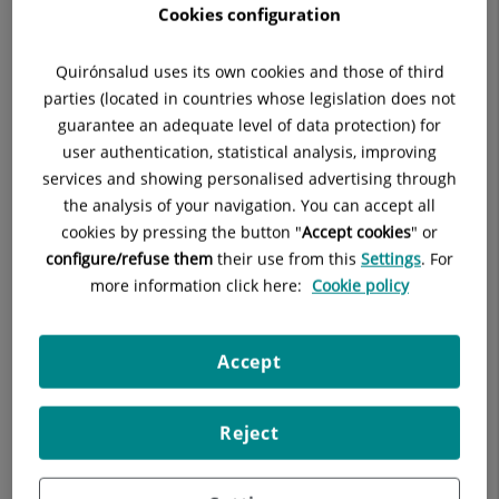
Cookies configuration
y verduras verdes, naranjas y amarillas como espinacas,
lechuga, acelgas, escarola, apio, aguacate, coles, berros,
Quirónsalud uses its own cookies and those of third
judía verde, calabaza, naranja, mandarina, maíz,
parties (located in countries whose legislation does not
melocotón, zanahoria, melón y mango.
guarantee an adequate level of data protection) for
Alimentos con aporte de retinol animal: leche y
user authentication, statistical analysis, improving
derivados, huevos, hígado.
services and showing personalised advertising through
Alimentación rica en Vitamina C
the analysis of your navigation. You can accept all
cookies by pressing the button "
Accept cookies
" or
La Vitamina C tiene efecto antioxidante y actúa como captador
configure/refuse them
their use from this
Settings
. For
de radicales. Protege al cristalino contra la opacificación.
more information click here:
Cookie policy
También evita la degeneración del tejido conjuntivo, acelera
la curación de enfermedades, es beneficiosa en casos de
retinopatía diabética y reduce el riesgo de cataratas o la vista
Accept
nublada. La encontramos en frutas y verduras como la
naranja, mango, kiwi, fresas, pimiento, perejil, espárragos,
brócoli y coliflor.
Reject
Alimentación rica en Vitamina D
La Vitamina D ayuda a preservar las funciones visuales de la