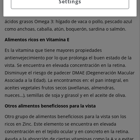
Settings
retina, previene la degeneración macular y protege los ojos
de inflamaciones. La encontramos en alimentos ricos en
ácidos grasos Omega 3: hígado de vaca o pollo, pescado azul
como anchoas, caballa, atún, boquerón, sardina o salmón.
Alimentos ricos en Vitamina E
Es la vitamina que tiene mayores propiedades
antienvejecimiento por lo que prolonga el buen estado de la
vista. Se encuentra en elevada concentración en la retina.
Disminuye el riesgo de padecer DMAE (Degeneración Macular
Asociada a la Edad). La encontramos en: el pan integral, en
aceites vegetales frutos secos (avellanas, almendras,
nueces…), semillas de soja y girasol y en el aceite de oliva.
Otros alimentos beneficiosos para la vista
Otro grupo de alimentos beneficiosos para la vista son los
ricos en Zinc. Este elemento se encuentra en elevada
concentración en el tejido ocular y en concreto en la retina.
Ayuda a la absorción de ciertas vitaminas como la A y a evitar