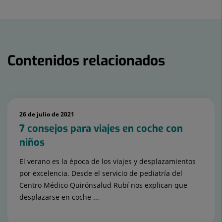
a
en
en
Twitter
Facebook
Linkedin
Contenidos relacionados
Número
de
26 de julio de 2021
diapositivas:
7 consejos para viajes en coche con
15
niños
El verano es la época de los viajes y desplazamientos
por excelencia. Desde el servicio de pediatría del
Centro Médico Quirónsalud Rubí nos explican que
desplazarse en coche ...