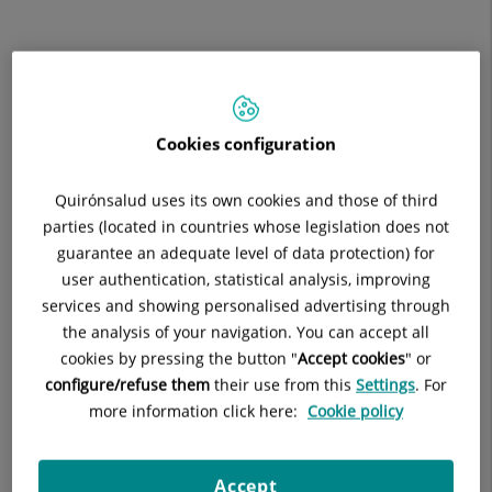
Actualmente estos son los proyectos tanto en activo, como
finalizados, en próximas newsletters entraremos en más
detalle para ir explicando todo lo que se está realizando en
los centros de la territorial Barcelona-Vallès.
Cookies configuration
Quirónsalud uses its own cookies and those of third
parties (located in countries whose legislation does not
guarantee an adequate level of data protection) for
user authentication, statistical analysis, improving
services and showing personalised advertising through
the analysis of your navigation. You can accept all
cookies by pressing the button "
Accept cookies
" or
configure/refuse them
their use from this
Settings
. For
more information click here:
Cookie policy
Accept