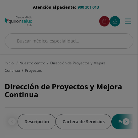
Saltar al contenido
menu-
Atención al paciente:
900 301 013
telefono
menuAcceso
Este
Este
Pedir
Mi
Togg
Menú
enlace
enlace
cita
Quirónsalud
se
se
navi
abrirá
abrirá
en
en
Buscar
una
una
Buscar
ventana
ventana
nueva.
nueva.
Inicio
Nuestro centro
Dirección de Proyectos y Mejora
Continua
Proyectos
Dirección de Proyectos y Mejora
Continua
Descripción
Cartera de Servicios
Proyecto