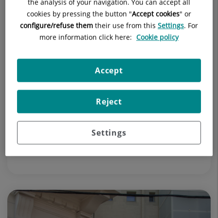
the analysis of your navigation. You can accept all
cookies by pressing the button "
Accept cookies
" or
configure/refuse them
their use from this
Settings
. For
more information click here:
Cookie policy
Accept
31 de julio de 2024
3 médicos del Hospital Quirónsalud
San José entre los 99 mejores médicos
Reject
de España
Settings
Se trata de los Dres. Manuel Chamorro Pons, Carlos
Ruiz Escudero y Fernando Cabañas.