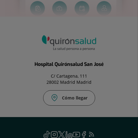
Hospital Quirónsalud San José
C/ Cartagena, 111
28002 Madrid Madrid
Cómo llegar
Correo
electrónico:
info.sjo@quironsalud.es
Social
TikTok
Este
Instagram
Este
Twitter
Este
Linkedin
Este
Youtube
Este
Facebook
Este
Feed
Este