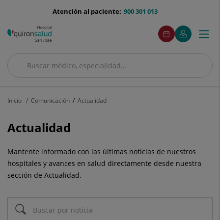
Saltar al contenido
menu-
Atención al paciente:
900 301 013
telefono
menuAcceso
Este
Este
Pedir
Mi
Togg
Menú
enlace
enlace
cita
Quirónsalud
se
se
navi
abrirá
abrirá
en
en
Buscar
una
una
Buscar
ventana
ventana
nueva.
nueva.
Inicio
Comunicación
Actualidad
Actualidad
Mantente informado con las últimas noticias de nuestros
hospitales y avances en salud directamente desde nuestra
sección de Actualidad.