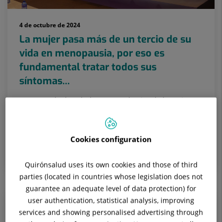
4 de octubre de 2024
La mujer pasa más de un tercio de su
vida en menopausia, por eso es
fundamental tratar todos sus
síntomas...
La V Jornada de Salud Postreproductiva de la Mujer
está organizada por la Dra. Carmen Pingarrón, el
Hospital Quirónsalud San José y la Universidad
Europea.
Cookies configuration
GINECOLOGÍA Y OBSTETRICIA
Quirónsalud uses its own cookies and those of third
parties (located in countries whose legislation does not
guarantee an adequate level of data protection) for
user authentication, statistical analysis, improving
services and showing personalised advertising through