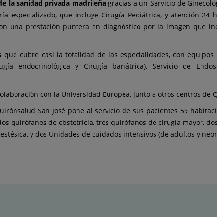
 de la sanidad privada madrileña
gracias a un Servicio de Ginecolo
ía especializado, que incluye Cirugía Pediátrica, y atención 24 
 con una prestación puntera en diagnóstico por la imagen que i
s
que cubre casi la totalidad de las especialidades, con equipos 
ugía endocrinológica y Cirugía bariátrica), Servicio de Endos
olaboración con la Universidad Europea, junto a otros centros de 
 Quirónsalud San José pone al servicio de sus pacientes 59 habita
os quirófanos de obstetricia, tres quirófanos de cirugía mayor, d
stésica, y dos Unidades de cuidados intensivos (de adultos y neona