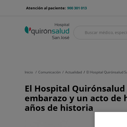
Saltar al contenido
menu-
Atención al paciente:
900 301 013
telefono
Buscar
Buscar
menú
Cuadro médico
Servicios médicos
Aseguradoras y mutuas
Nu
principal
Inicio
Comunicación
Actualidad
El Hospital Quirónsalud S
El
El Hospital Quirónsalud 
Hospital
embarazo y un acto de 
Quirónsalud
años de historia
San