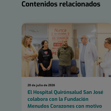
Contenidos relacionados
Número
de
diapositivas:
15
20 de julio de 2026
El Hospital Quirónsalud San José
colabora con la Fundación
Menudos Corazones con motivo