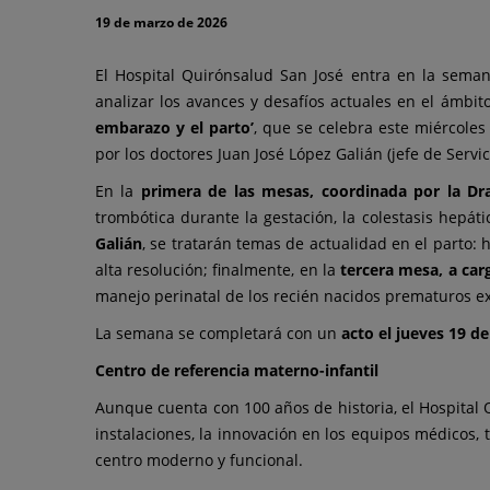
a
19 de marzo de 2026
sus
El Hospital Quirónsalud San José entra en la seman
profesionales
analizar los avances y desafíos actuales en el ámbit
con
embarazo y el parto’
, que se celebra este miércoles
por los doctores Juan José López Galián (jefe de Serv
motivo
En la
primera de las mesas, coordinada por la Dr
de
trombótica durante la gestación, la colestasis hepát
Galián
, se tratarán temas de actualidad en el parto: 
sus
alta resolución; finalmente, en la
tercera mesa, a ca
100
manejo perinatal de los recién nacidos prematuros ex
La semana se completará con un
acto el jueves 19 d
años
Centro de referencia materno-infantil
de
Aunque cuenta con 100 años de historia, el Hospital
historia
instalaciones, la innovación en los equipos médicos, 
centro moderno y funcional.