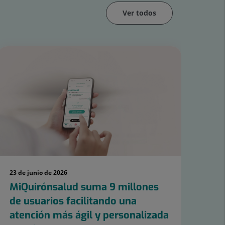
Ver todos
23 de junio de 2026
10 d
MiQuirónsalud suma 9 millones
Qu
de usuarios facilitando una
co
atención más ágil y personalizada
pa