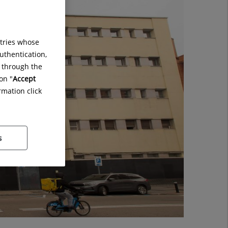
ntries whose
uthentication,
g through the
on "
Accept
rmation click
s