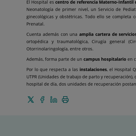
El Hospital es
centro de referencia Materno-Infantil
Neonatología de primer nivel, un Servicio de Pediatr
ginecológicas y obstétricas. Todo ello se completa
Prenatal.
Cuenta además con una
amplia cartera de servicio
ortopédica y traumatológica, Cirugía general (Cir
Otorrinolaringología, entre otros.
Además, forma parte de un
campus hospitalario
en c
Por lo que respecta a las
instalaciones
, el Hospital
UTPR (Unidades de trabajo de parto y recuperación), d
hospital de día, dos unidades de recuperación postane
Enviar
Compartir
Compartir
Imprimir
a
en
en
Twitter
Facebook
Linkedin