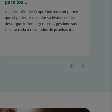
para los...
Foo
La aplicación del Grupo Quirónsalud permite
Est
que el paciente consulte su historia clínica,
niño
descargue informes y recetas, gestione sus
citas, acceda a resultados de pruebas d...
Diaposit
Diapos
anterior
siguie