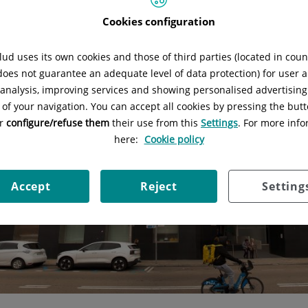
Cookies configuration
ud uses its own cookies and those of third parties (located in cou
 does not guarantee an adequate level of data protection) for user a
l analysis, improving services and showing personalised advertisin
 of your navigation. You can accept all cookies by pressing the butt
or
configure/refuse them
their use from this
Settings
. For more info
here:
Cookie policy
Accept
Reject
Setting