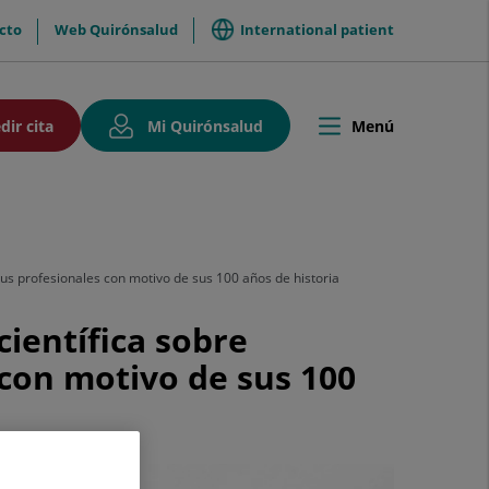
International patient
cto
Web Quirónsalud
so
Este
Este
dir cita
Mi Quirónsalud
Menú
Toggle
enlace
enlace
navigation
se
se
abrirá
abrirá
en
en
una
una
ventana
ventana
nueva.
nueva.
us profesionales con motivo de sus 100 años de historia
científica sobre
con motivo de sus 100