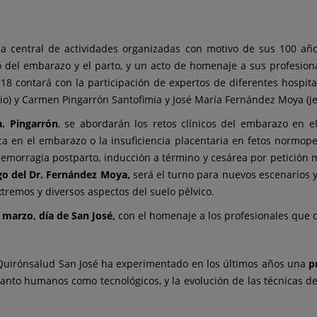
a central de actividades organizadas con motivo de sus 100 años
o del embarazo y el parto, y un acto de homenaje a sus profesion
 18 contará con la participación de expertos de diferentes hospi
icio) y Carmen Pingarrón Santofimia y José María Fernández Moya (je
a. Pingarrón
, se abordarán los retos clínicos del embarazo en el
ica en el embarazo o la insuficiencia placentaria en fetos normop
hemorragia postparto, inducción a término y cesárea por petición m
rgo del Dr. Fernández Moya,
será el turno para nuevos escenarios y
tremos y diversos aspectos del suelo pélvico.
e marzo, día de San José,
con el homenaje a los profesionales que 
 Quirónsalud San José ha experimentado en los últimos años una
p
tanto humanos como tecnológicos, y la evolución de las técnicas de