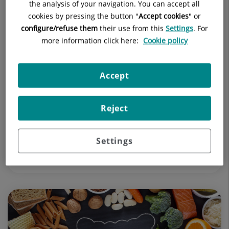
the analysis of your navigation. You can accept all
cookies by pressing the button "
Accept cookies
" or
configure/refuse them
their use from this
Settings
. For
more information click here:
Cookie policy
24 de noviembre de 2023
Tensión Muscular a Causa del Estrés:
Accept
Síntomas, Tratamiento y Prevención
Reject
• El estrés es una patología cada vez más relevante en
la sociedad actual que afecta a un gran porcentaje de
la población que lucha con la ansiedad en su día a día.
Settings
TRAUMATOLOGÍA Y CIRUGÍA ORTOPÉDICA