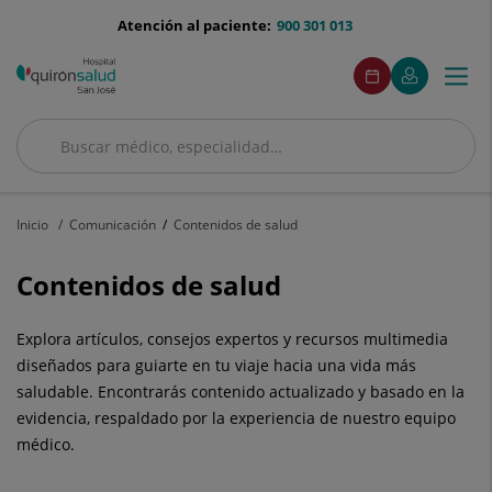
Saltar al contenido
menu-
Atención al paciente:
900 301 013
telefono
menuAcceso
Este
Este
Pedir
Mi
Togg
Menú
enlace
enlace
cita
Quirónsalud
se
se
navi
abrirá
abrirá
en
en
Buscar
una
una
Buscar
ventana
ventana
nueva.
nueva.
Inicio
Comunicación
Contenidos de salud
Contenidos de salud
Explora artículos, consejos expertos y recursos multimedia
diseñados para guiarte en tu viaje hacia una vida más
saludable. Encontrarás contenido actualizado y basado en la
evidencia, respaldado por la experiencia de nuestro equipo
médico.