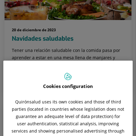
20 de diciembre de 2023
Navidades saludables
Tener una relación saludable con la comida pasa por
aprender a estar en una mesa llena de manjares y
comer sin llegar a sentirnos incómodamente llenos, y
tampoco sentirse mal...
ENDOCRINOLOGÍA Y NUTRICIÓN
Cookies configuration
Quirónsalud uses its own cookies and those of third
parties (located in countries whose legislation does not
guarantee an adequate level of data protection) for
user authentication, statistical analysis, improving
services and showing personalised advertising through