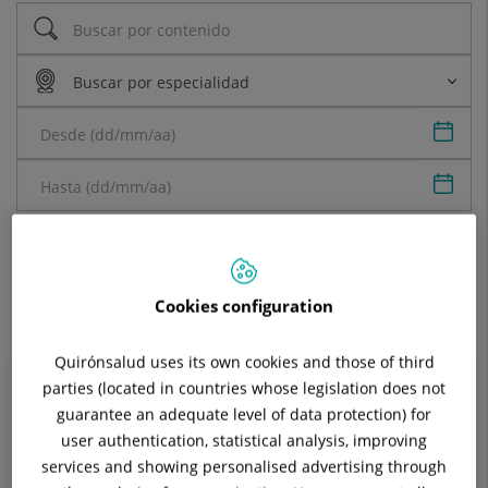
Sele
Sele
Buscar
Limpiar búsqueda
Cookies configuration
Quirónsalud uses its own cookies and those of third
parties (located in countries whose legislation does not
15 de mayo de 2022
guarantee an adequate level of data protection) for
Nutrientes que mejoran la calidad del
user authentication, statistical analysis, improving
sueño
services and showing personalised advertising through