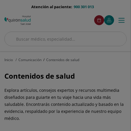
Saltar al contenido
menu-
Atención al paciente:
900 301 013
telefono
menuAcceso
Este
Este
Pedir
Mi
Togg
Menú
enlace
enlace
cita
Quirónsalud
se
se
navi
abrirá
abrirá
en
en
Buscar
una
una
Buscar
ventana
ventana
nueva.
nueva.
Inicio
Comunicación
Contenidos de salud
Contenidos de salud
Explora artículos, consejos expertos y recursos multimedia
diseñados para guiarte en tu viaje hacia una vida más
saludable. Encontrarás contenido actualizado y basado en la
evidencia, respaldado por la experiencia de nuestro equipo
médico.