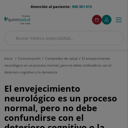
Saltar al contenido
menu-
Atención al paciente:
900 301 013
telefono
menuAcceso
Este
Este
Pedir
Mi
Togg
Menú
enlace
enlace
cita
Quirónsalud
se
se
navi
abrirá
abrirá
en
en
Buscar
una
una
Buscar
ventana
ventana
nueva.
nueva.
Inicio
Comunicación
Contenidos de salud
El envejecimiento
neurológico es un proceso normal, pero no debe confundirse con el
deterioro cognitivo o la demencia
El
El envejecimiento
envejecimiento
neurológico es un proceso
normal, pero no debe
neurológico
confundirse con el
es
deterioro cognitivo o la