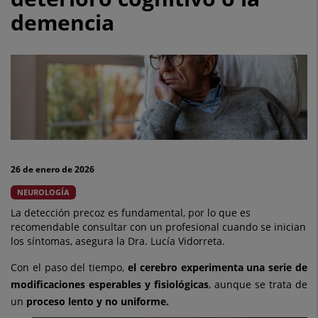
un
demencia
proceso
normal,
pero
no
debe
confundirse
26 de enero de 2026
con
NEUROLOGÍA
el
La detección precoz es fundamental, por lo que es
recomendable consultar con un profesional cuando se inician
deterioro
los síntomas, asegura la Dra. Lucía Vidorreta.
cognitivo
Con el paso del tiempo,
el cerebro experimenta una serie de
modificaciones esperables y fisiológicas
, aunque se trata de
o
un
proceso lento y no uniforme.