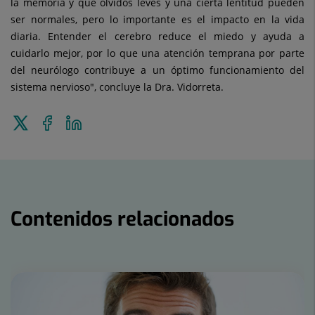
la memoria y que olvidos leves y una cierta lentitud pueden
ser normales, pero lo importante es el impacto en la vida
diaria. Entender el cerebro reduce el miedo y ayuda a
cuidarlo mejor, por lo que una atención temprana por parte
del neurólogo contribuye a un óptimo funcionamiento del
sistema nervioso", concluye la Dra. Vidorreta.
Enviar
Compartir
Compartir
a
en
en
Twitter
Facebook
Linkedin
Contenidos relacionados
Número
de
diapositivas: