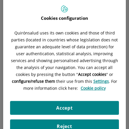
alcohol
se encuentran entre los
desencadenantes más
frecuentes de migraña en épocas festivas
, algo que vemos a
menudo en consulta.
Cookies configuration
Quirónsalud uses its own cookies and those of third
parties (located in countries whose legislation does not
guarantee an adequate level of data protection) for
user authentication, statistical analysis, improving
services and showing personalised advertising through
the analysis of your navigation. You can accept all
cookies by pressing the button "
Accept cookies
" or
configure/refuse them
their use from this
Settings
. For
more information click here:
Cookie policy
Accept
Reject