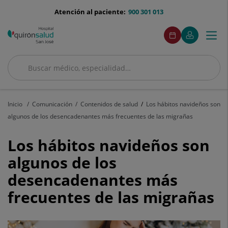
Saltar al contenido
menu-
Atención al paciente:
900 301 013
telefono
menuAcceso
Este
Este
Pedir
Mi
Togg
Menú
enlace
enlace
cita
Quirónsalud
se
se
navi
abrirá
abrirá
en
en
Buscar
una
una
Buscar
ventana
ventana
nueva.
nueva.
Inicio
Comunicación
Contenidos de salud
Los hábitos navideños son
algunos de los desencadenantes más frecuentes de las migrañas
Los
Los hábitos navideños son
hábitos
algunos de los
desencadenantes más
navideños
frecuentes de las migrañas
son
algunos