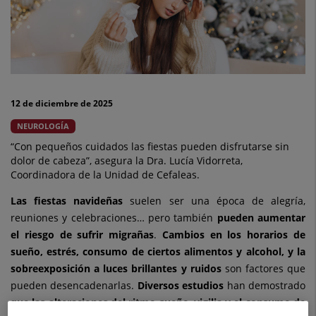
de
los
desencadenantes
más
12 de diciembre de 2025
frecuentes
NEUROLOGÍA
de
“Con pequeños cuidados las fiestas pueden disfrutarse sin
dolor de cabeza”, asegura la Dra. Lucía Vidorreta,
las
Coordinadora de la Unidad de Cefaleas.
migrañas
Las fiestas navideñas
suelen ser una época de alegría,
reuniones y celebraciones… pero también
pueden aumentar
el riesgo de sufrir migrañas
.
Cambios en los horarios de
sueño, estrés, consumo de ciertos alimentos y alcohol, y la
sobreexposición a luces brillantes y ruidos
son factores que
pueden desencadenarlas.
Diversos estudios
han demostrado
que las alteraciones del ritmo sueño–vigilia y el consumo de