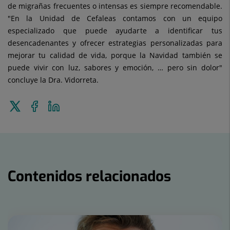
de migrañas frecuentes o intensas es siempre recomendable.
"En la Unidad de Cefaleas contamos con un equipo
especializado que puede ayudarte a identificar tus
desencadenantes y ofrecer estrategias personalizadas para
mejorar tu calidad de vida, porque la Navidad también se
puede vivir con luz, sabores y emoción, … pero sin dolor"
concluye la Dra. Vidorreta.
Enviar
Compartir
Compartir
a
en
en
Twitter
Facebook
Linkedin
Contenidos relacionados
Número
de