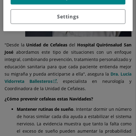
Settings
"Desde la
Unidad de Cefaleas
del
Hospital Quirónsalud San
José
abordamos este tipo de situaciones con un enfoque
integral, combinando prevención, tratamiento personalizado y
educación sanitaria para que cada paciente entienda mejor
su migraña y pueda anticiparse a ella", asegura la
Dra. Lucía
Vidorreta Ballesteros
, especialista en neurología y
Coordinadora de la Unidad de Cefaleas.
¿Cómo prevenir cefaleas estas Navidades?
Mantener rutinas de sueño
. Intentar dormir un número
de horas similar cada día ayuda a estabilizar el sistema
nervioso. La evidencia muestra que tanto la falta como
el exceso de sueño pueden aumentar la probabilidad