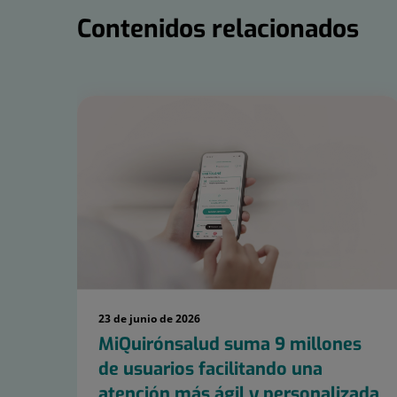
Contenidos relacionados
Número
de
diapositivas:
15
23 de junio de 2026
MiQuirónsalud suma 9 millones
de usuarios facilitando una
atención más ágil y personalizada