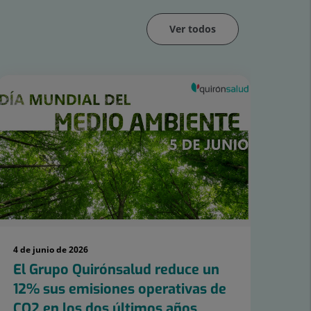
Ver todos
4 de junio de 2026
19 d
El Grupo Quirónsalud reduce un
El
12% sus emisiones operativas de
co
CO2 en los dos últimos años,
en