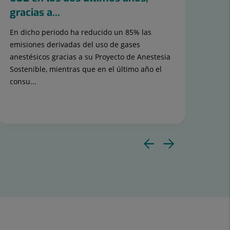
gracias a...
pr
En dicho periodo ha reducido un 85% las
El H
emisiones derivadas del uso de gases
par
anestésicos gracias a su Proyecto de Anestesia
acci
Sostenible, mientras que en el último año el
en 
consu...
orga
TR
Diaposit
Diapos
anterior
siguie