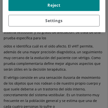
no provocar efectos secundarios ni vértigo.
Reject
El vHIT registra y analiza el reflejo vestíbulo-ocular que
consiste en el análisis de los movimientos de los ojos que se
Settings
producen ante determinados movimientos de la cabeza.
Mediante esta prueba se determina el funcionamiento del
sistema vestibular y su grado de afectación. Se trata de una
prueba específica para los
oídos e identifica cuál es el oído afecto. El vHIT permite,
además de una mayor precisión diagnóstica, un seguimiento
muy cercano de la evolución del paciente con vértigo. Como
prueba complementaria define mejor algunos aspectos que
serán útiles en la decisión terapéutica.
El vértigo consiste en una sensación ilusoria de movimiento
de los objetos que nos rodean o de nuestro propio cuerpo y
que suele deberse a un trastorno del oído interno,
concretamente del sistema vestibular. Es un trastorno muy
frecuente en la población general y se estima que una de
cada cuatro personas lo sufre o