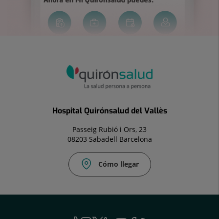
Hospital Quirónsalud del Vallès
Passeig Rubió i Ors, 23
08203 Sabadell Barcelona
Cómo llegar
Fax:
937
281
198