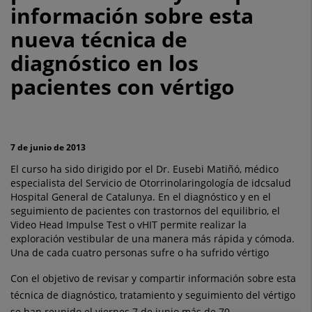
información sobre esta
Catalunya
nueva técnica de
acoge
diagnóstico en los
el
pacientes con vértigo
Curso
Optomic
de
7 de junio de 2013
El curso ha sido dirigido por el Dr. Eusebi Matiñó, médico
vHIT
especialista del Servicio de Otorrinolaringología de idcsalud
Hospital General de Catalunya. En el diagnóstico y en el
para
seguimiento de pacientes con trastornos del equilibrio, el
Video Head Impulse Test o vHIT permite realizar la
actualizar
exploración vestibular de una manera más rápida y cómoda.
y
Una de cada cuatro personas sufre o ha sufrido vértigo
Con el objetivo de revisar y compartir información sobre esta
compartir
técnica de diagnóstico, tratamiento y seguimiento del vértigo
información
se han reunido el viernes 7 de junio más de 70