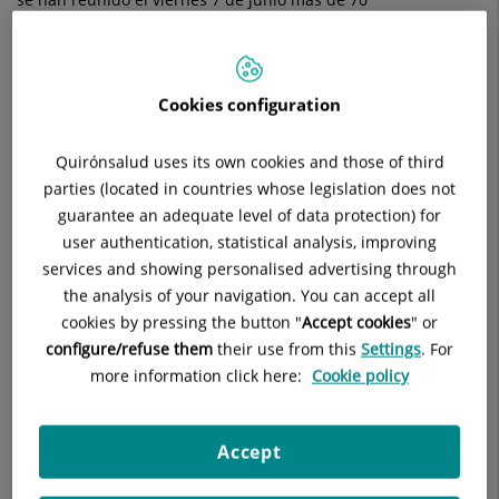
otorrinolaringólogos de todo el país en la sala de Actos de
sobre
idcsalud
Hospital General de Catalunya.
esta
Se pusieron en
Cookies configuration
nueva
común experiencias
particulares ante
técnica
Quirónsalud uses its own cookies and those of third
situaciones clínicas
parties (located in countries whose legislation does not
o enfermedades
de
guarantee an adequate level of data protection) for
diversas y se
user authentication, statistical analysis, improving
diagnóstico
mantendrán
services and showing personalised advertising through
coloquios sobre la
en
the analysis of your navigation. You can accept all
utilidad de ésta nueva técnica en las distintas enfermedades
cookies by pressing the button "
Accept cookies
" or
los
que provocan vértigo.El Video Head Impulse Test (o vHIT) es
configure/refuse them
their use from this
Settings
. For
una nueva prueba diagnóstica para las personas que sufren
pacientes
more information click here:
Cookie policy
de
con
vértigo. Con el vHIT se realiza la exploración del equilibrio del
oído interno (sistema vestibular) de forma más rápida y
Accept
vértigo
cómoda para el paciente que con otras técnicas, además de