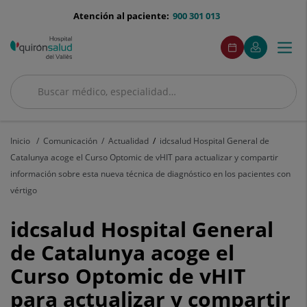
Saltar al contenido
menu-
Atención al paciente:
900 301 013
telefono
menuAcceso
Este
Este
Pide
Mi
Togg
Menú
enlace
enlace
cita
Quirónsalud
se
se
navi
abrirá
abrirá
en
en
Buscar
una
una
Buscar
ventana
ventana
nueva.
nueva.
Inicio
Comunicación
Actualidad
idcsalud Hospital General de
Catalunya acoge el Curso Optomic de vHIT para actualizar y compartir
información sobre esta nueva técnica de diagnóstico en los pacientes con
vértigo
idcsalud
idcsalud Hospital General
Hospital
de Catalunya acoge el
Curso Optomic de vHIT
General
para actualizar y compartir
de