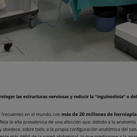
roteger las estructuras nerviosas y reducir la "inguinodinia" o d
más de 20 millones de herniopla
ás frecuentes en el mundo, con
efleja la alta prevalencia de una afección que, debido a la anatomía 
obedece, sobre todo, a la propia configuración anatómica del cana
nte más débil de la pared abdominal, lo que predispone a la aparic