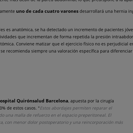
uno de cada cuatro varones
adamente
desarrollará una hernia ing
les es anatómica, se ha detectado un incremento de pacientes jóve
actividades que incrementan de forma repetida la presión intraabd
tómica. Conviene matizar que el ejercicio físico no es perjudicia
s, se recomienda siempre una valoración específica para diferenci
ospital Quirónsalud Barcelona
, apuesta por la cirugía
0% de estos casos. "
Estos abordajes permiten reparar el
do una malla de refuerzo en el espacio preperitoneal. El
a, con menor dolor postoperatorio y una reincorporación más