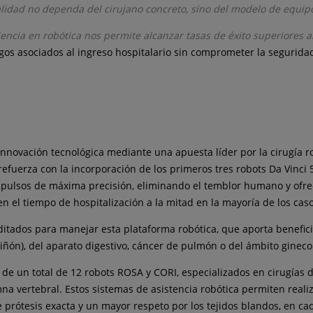
calidad no dependa del cirujano concreto, sino del modelo de equip
encia en robótica nos permite alcanzar tasas de éxito superiores a
sgos asociados al ingreso hospitalario sin comprometer la segurida
nnovación tecnológica mediante una apuesta líder por la cirugía 
efuerza con la incorporación de los primeros tres robots Da Vinci 
pulsos de máxima precisión, eliminando el temblor humano y ofreci
el tiempo de hospitalización a la mitad en la mayoría de los caso
itados para manejar esta plataforma robótica, que aporta benefici
riñón), del aparato digestivo, cáncer de pulmón o del ámbito gineco
 de un total de 12 robots ROSA y CORI, especializados en cirugías d
na vertebral. Estos sistemas de asistencia robótica permiten reali
prótesis exacta y un mayor respeto por los tejidos blandos, en ca