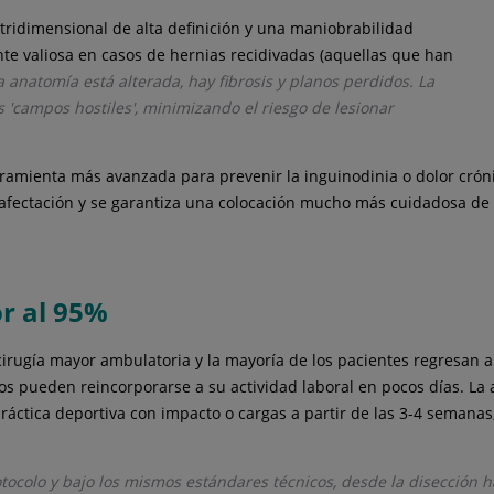
 tridimensional de alta definición y una maniobrabilidad
te valiosa en casos de hernias recidivadas (aquellas que han
a anatomía está alterada, hay fibrosis y planos perdidos. La
 'campos hostiles', minimizando el riesgo de lesionar
erramienta más avanzada para prevenir la inguinodinia o dolor cróni
su afectación y se garantiza una colocación mucho más cuidadosa de 
or al 95%
cirugía mayor ambulatoria y la mayoría de los pacientes regresan a
s pueden reincorporarse a su actividad laboral en pocos días. La a
ráctica deportiva con impacto o cargas a partir de las 3-4 semanas
colo y bajo los mismos estándares técnicos, desde la disección hast