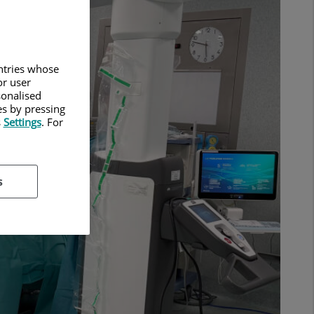
untries whose
or user
sonalised
es by pressing
s
Settings
. For
s