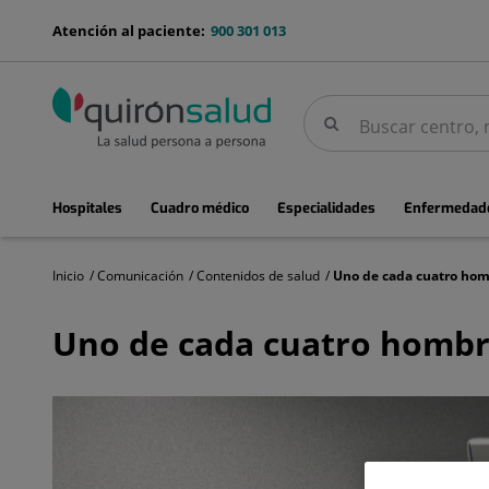
Saltar al contenido
menu-
Atención al paciente:
900 301 013
telefono
Buscar
Buscar
menuPrincipal
Hospitales
Cuadro médico
Especialidades
Enfermedade
Inicio
Comunicación
Contenidos de salud
Uno
de
Uno de cada cuatro hombres
cada
cuatro
hombres
desarrollará
una
hernia
inguinal