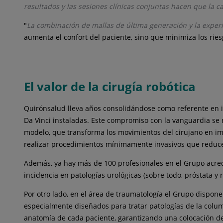
resultados y las sesiones clínicas conjuntas hacen que la 
"
La combinación de mallas de última generación y la experi
aumenta el confort del paciente, sino que minimiza los rie
El valor de la cirugía robótica
Quirónsalud lleva años consolidándose como referente en i
Da Vinci instaladas. Este compromiso con la vanguardia se r
modelo, que transforma los movimientos del cirujano en im
realizar procedimientos mínimamente invasivos que reducen 
Además, ya hay más de 100 profesionales en el Grupo acred
incidencia en patologías urológicas (sobre todo, próstata y 
Por otro lado, en el área de traumatología el Grupo dispone
especialmente diseñados para tratar patologías de la colum
anatomía de cada paciente, garantizando una colocación de 