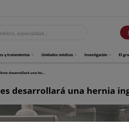
men
s y tratamientos
Unidades médicas
Investigación
El gr
Uno de cada cuatro hombres desarrollará una hernia inguinal a lo largo de su vida
 desarrollará una hernia ingu