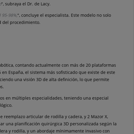
o
", subraya el Dr. de Lacy.
l 95-98%,
", concluye el especialista. Este modelo no solo
d del procedimiento.
robótica, contando actualmente con más de 20 plataformas
5 en España, el sistema más sofisticado que existe de este
endo una visión 3D de alta definición, lo que permite
s.
os en múltiples especialidades, teniendo una especial
lógico.
e reemplazo articular de rodilla y cadera, y 2 Mazor X,
zar una planificación quirúrgica 3D personalizada según la
dera y rodilla, y un abordaje mínimamente invasivo con