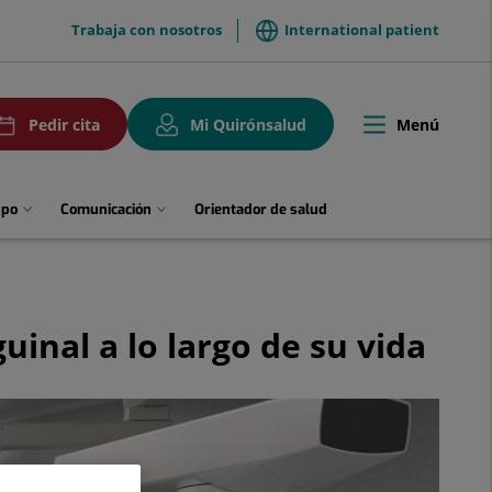
menuTop
Trabaja con nosotros
International patient
uPedirCita
Menú
Pedir cita
Mi Quirónsalud
Toggle
navigation
upo
Comunicación
Orientador de salud
inal a lo largo de su vida