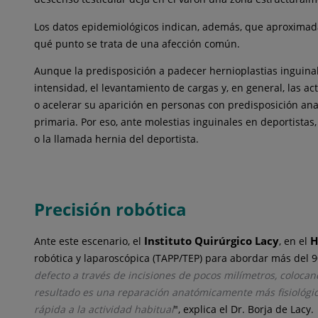
Los datos epidemiológicos indican, además, que aproxim
qué punto se trata de una afección común.
Aunque la predisposición a padecer hernioplastias inguina
intensidad, el levantamiento de cargas y, en general, las 
o acelerar su aparición en personas con predisposición ana
primaria. Por eso, ante molestias inguinales en deportista
o la llamada hernia del deportista.
Precisión robótica
Instituto Quirúrgico Lacy
H
Ante este escenario, el
, en el
robótica y laparoscópica (TAPP/TEP) para abordar más del 9
defecto a través de incisiones de pocos milímetros, colocan
resultado es una reparación anatómicamente más fisiológic
rápida a la actividad habitual
", explica el Dr. Borja de Lacy.