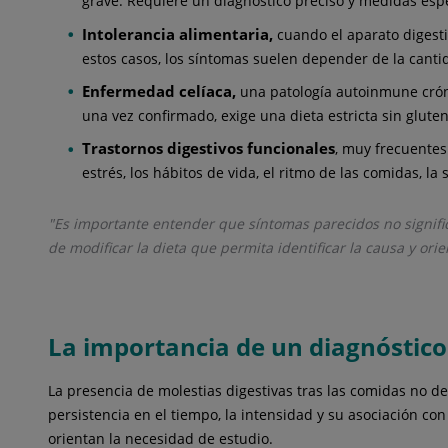
grave. Requiere un diagnóstico preciso y medidas espe
Intolerancia alimentaria,
cuando el aparato digest
estos casos, los síntomas suelen depender de la cant
Enfermedad celíaca,
una patología autoinmune cróni
una vez confirmado, exige una dieta estricta sin gluten
Trastornos digestivos funcionales
, muy frecuentes
estrés, los hábitos de vida, el ritmo de las comidas, la 
"Es importante entender que síntomas parecidos no signifi
de modificar la dieta que permita identificar la causa y ori
La importancia de un diagnóstic
La presencia de molestias digestivas tras las comidas no d
persistencia en el tiempo, la intensidad y su asociación c
orientan la necesidad de estudio.