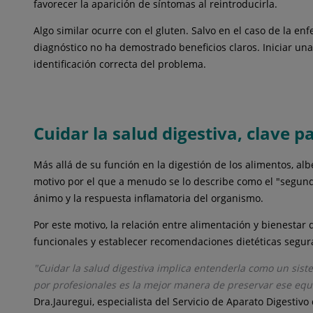
favorecer la aparición de síntomas al reintroducirla.
Algo similar ocurre con el gluten. Salvo en el caso de la e
diagnóstico no ha demostrado beneficios claros. Iniciar una 
identificación correcta del problema.
Cuidar la salud digestiva, clave p
Más allá de su función en la digestión de los alimentos, a
motivo por el que a menudo se lo describe como el "segundo 
ánimo y la respuesta inflamatoria del organismo.
Por este motivo, la relación entre alimentación y bienestar
funcionales y establecer recomendaciones dietéticas segura
"Cuidar la salud digestiva implica entenderla como un sis
por profesionales es la mejor manera de preservar ese eq
Dra.Jauregui, especialista del Servicio de Aparato Digestivo