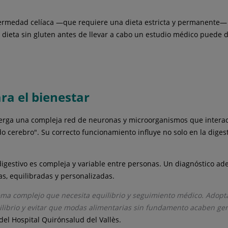
nfermedad celíaca —que requiere una dieta estricta y permanente— o 
dieta sin gluten antes de llevar a cabo un estudio médico puede dif
ara el bienestar
lberga una compleja red de neuronas y microorganismos que interac
cerebro". Su correcto funcionamiento influye no solo en la digesti
 digestivo es compleja y variable entre personas. Un diagnóstico a
s, equilibradas y personalizadas.
tema complejo que necesita equilibrio y seguimiento médico. Adop
uilibrio y evitar que modas alimentarias sin fundamento acaben g
 del Hospital Quirónsalud del Vallès.