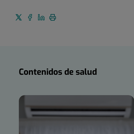
Enviar
Compartir
Compartir
Imprimir
a
en
en
Twitter
Facebook
Linkedin
Contenidos
de
salud
Contenidos de salud