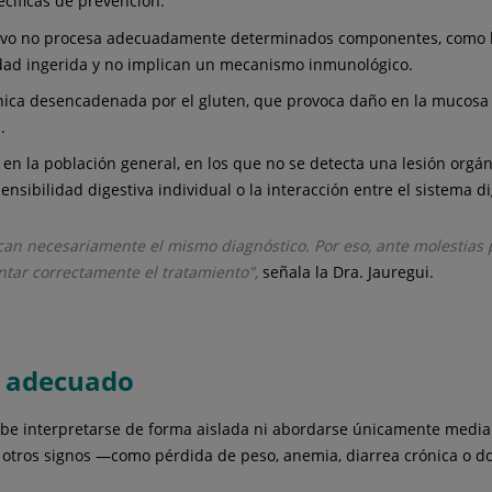
cíficas de prevención.
ivo no procesa adecuadamente determinados componentes, como la 
idad ingerida y no implican un mecanismo inmunológico.
ca desencadenada por el gluten, que provoca daño en la mucosa in
.
 en la población general, en los que no se detecta una lesión orgán
sensibilidad digestiva individual o la interacción entre el sistema d
can necesariamente el mismo diagnóstico. Por eso, ante molestias 
entar correctamente el tratamiento",
señala la Dra. Jauregui.
o adecuado
ebe interpretarse de forma aislada ni abordarse únicamente median
on otros signos —como pérdida de peso, anemia, diarrea crónica o 