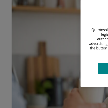
sin
un
diagnóstico
médico
Quirónsalu
legi
authen
advertising
the button 