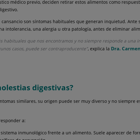
tico médico previo, deciden retirar estos alimentos como respuesta
igestivo.
 cansancio son síntomas habituales que generan inquietud. Ante su
intolerancia, una alergia u otra patología, antes de eliminar alim
ás habituales que nos encontramos y no siempre responde a una into
Dra. Carmen
algunos casos, puede ser contraproducente"
, explica la
olestias digestivas?
ntomas similares, su origen puede ser muy diverso y no siempre es
rresponder a:
sistema inmunológico frente a un alimento. Suele aparecer de form