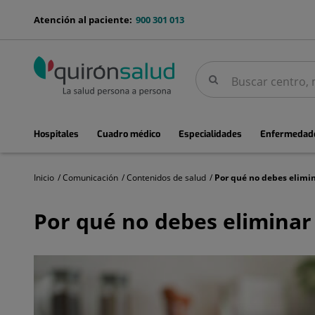
Saltar al contenido
menu-
Atención al paciente:
900 301 013
telefono
Buscar
Buscar
menuPrincipal
Hospitales
Cuadro médico
Especialidades
Enfermedade
Inicio
Comunicación
Contenidos de salud
Por
qué
Por qué no debes eliminar 
no
debes
eliminar
alimentos
de
la
dieta