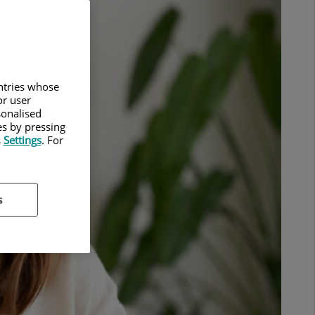
untries whose
or user
sonalised
es by pressing
s
Settings
. For
s