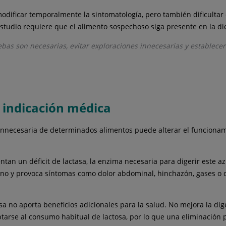
odificar temporalmente la sintomatología, pero también dificultar 
studio requiere que el alimento sospechoso siga presente en la die
as son necesarias, evitar exploraciones innecesarias y establecer
n indicación médica
ión innecesaria de determinados alimentos puede alterar el funcion
entan un déficit de lactasa, la enzima necesaria para digerir este 
no y provoca síntomas como dolor abdominal, hinchazón, gases o diar
tosa no aporta beneficios adicionales para la salud. No mejora la 
arse al consumo habitual de lactosa, por lo que una eliminación p