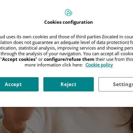
Cookies configuration
d uses its own cookies and those of third parties (located in co
slation does not guarantee an adequate level of data protection) f
tication, statistical analysis, improving services and showing per
 through the analysis of your navigation. You can accept all cooki
"
Accept cookies
" or
configure/refuse them
their use from thi
more information click here:
Cookie policy
Accept
Reject
Setting