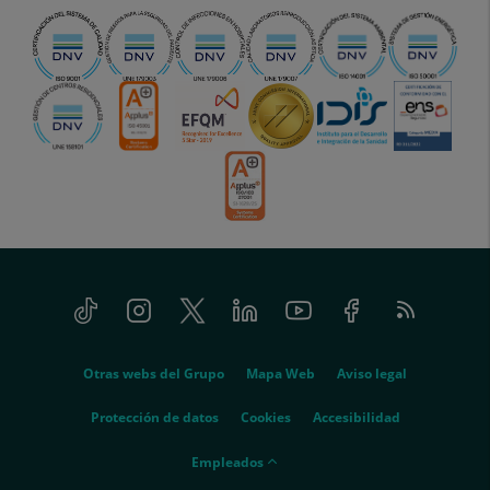
Tiktok
Instagram
Twitter
Linkedin
Youtube
Facebook
Feed
menu-
RSS
social
menu-
Otras webs del Grupo
Mapa Web
Aviso legal
legal
Protección de datos
Cookies
Accesibilidad
menu-
Empleados
empleados