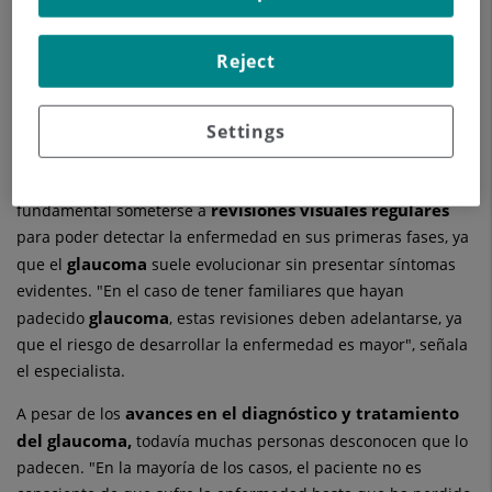
Patricio
tiempo. Sin embargo, como advierte el doctor
Adúriz
, oftalmólogo del Hospital Quirónsalud Costa
Reject
Adeje
, con motivo del día mundial de esta patología, "hasta el
90 % de los casos de pérdida de visión asociados a esta
patología podrían evitarse mediante revisiones oftalmológicas
Settings
periódicas que permitan un diagnóstico precoz".
Según aconseja el doctor Adúriz a partir de los 40 años es
revisiones visuales regulares
fundamental someterse a
para poder detectar la enfermedad en sus primeras fases, ya
glaucoma
que el
suele evolucionar sin presentar síntomas
evidentes. "En el caso de tener familiares que hayan
glaucoma
padecido
, estas revisiones deben adelantarse, ya
que el riesgo de desarrollar la enfermedad es mayor", señala
el especialista.
avances en el diagnóstico y tratamiento
A pesar de los
del glaucoma,
todavía muchas personas desconocen que lo
padecen. "En la mayoría de los casos, el paciente no es