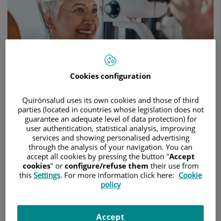
suele
detectarse
cuando
el
daño
ya
es
avanzado
Cookies configuration
Quirónsalud uses its own cookies and those of third
parties (located in countries whose legislation does not
guarantee an adequate level of data protection) for
12 de marzo de 2026
user authentication, statistical analysis, improving
services and showing personalised advertising
HOSPITAL QUIRÓNSALUD COSTA ADEJE
OFTALMOLOGÍA
through the analysis of your navigation. You can
accept all cookies by pressing the button "
Accept
El doctor Patricio Adúriz, oftalmólogo del Hospital
cookies
" or
configure/refuse them
their use from
Quirónsalud Costa Adeje, recomienda realizar controles a
this
Settings
. For more information click here:
Cookie
partir de los 40 años, especialmente en personas con
policy
antecedentes familiares
.
El glaucoma es una enfermedad ocular silenciosa que puede
provocar ceguera irreversible si no se detecta y trata a
Accept