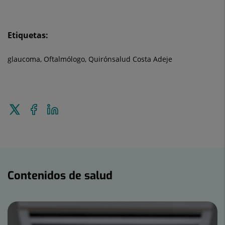
Etiquetas:
glaucoma, Oftalmólogo, Quirónsalud Costa Adeje
Enviar
Compartir
Compartir
a
en
en
Twitter
Facebook
Linkedin
Contenidos
de
Contenidos de salud
salud