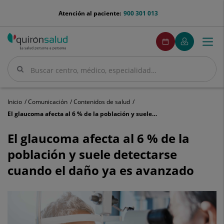
Saltar al contenido
menu-
Atención al paciente:
900 301 013
telefono
menuPedirCita
Pedir
Mi
Togg
Menú
cita
Quirónsalud
navi
Buscar
Buscar
Inicio
Comunicación
Contenidos de salud
El glaucoma afecta al 6 % de la población y suele detectarse cuando el daño ya es avanzado
El
glaucoma
El glaucoma afecta al 6 % de la
afecta
población y suele detectarse
al
6
cuando el daño ya es avanzado
%
de
la
población
y