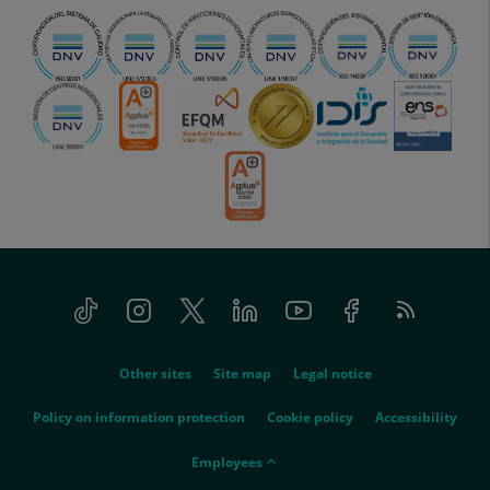
Tiktok
Instagram
Twitter
Linkedin
Youtube
Facebook
Feed
menu-
RSS
social
menu-
Other sites
Site map
Legal notice
legal
Policy on information protection
Cookie policy
Accessibility
menu-
Employees
empleados