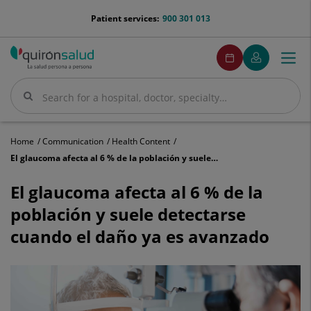
Jump to content
menu-
Patient services:
900 301 013
telefono
menuPedirCita
Make
My
Togg
Menu
an
Quirónsalud
navi
appointment
Search
Search
Home
Communication
Health Content
El glaucoma afecta al 6 % de la población y suele detectarse cuando el daño ya es avanzado
El
glaucoma
El glaucoma afecta al 6 % de la
afecta
población y suele detectarse
al
6
cuando el daño ya es avanzado
%
de
la
población
y