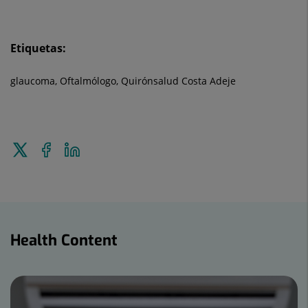
Etiquetas:
glaucoma, Oftalmólogo, Quirónsalud Costa Adeje
Tweet
Share
Share
this
on
on
Facebook
Linkedin
Health
Content
Health Content