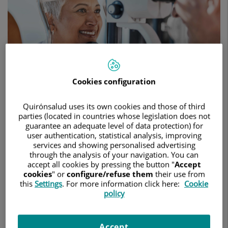
suele
detectarse
cuando
el
daño
ya
es
avanzado
Cookies configuration
Quirónsalud uses its own cookies and those of third
parties (located in countries whose legislation does not
12 de marzo de 2026
guarantee an adequate level of data protection) for
user authentication, statistical analysis, improving
HOSPITAL QUIRÓNSALUD COSTA ADEJE
OFTALMOLOGÍA
services and showing personalised advertising
through the analysis of your navigation. You can
El doctor Patricio Adúriz, oftalmólogo del Hospital
accept all cookies by pressing the button "
Accept
Quirónsalud Costa Adeje, recomienda realizar controles a
cookies
" or
configure/refuse them
their use from
partir de los 40 años, especialmente en personas con
this
Settings
. For more information click here:
Cookie
antecedentes familiares
policy
.
El glaucoma es una enfermedad ocular silenciosa que puede
provocar ceguera irreversible si no se detecta y trata a
Accept